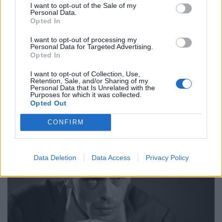
των τραγουδιών του Βέλγου τραγουδοποιού.
I want to opt-out of the Sale of my
Personal Data.
Opted In
I want to opt-out of processing my
08.04.2023
Personal Data for Targeted Advertising.
Opted In
I want to opt-out of Collection, Use,
Retention, Sale, and/or Sharing of my
Personal Data that Is Unrelated with the
Purposes for which it was collected.
Opted Out
CONFIRM
Data Deletion
Data Access
Privacy Policy