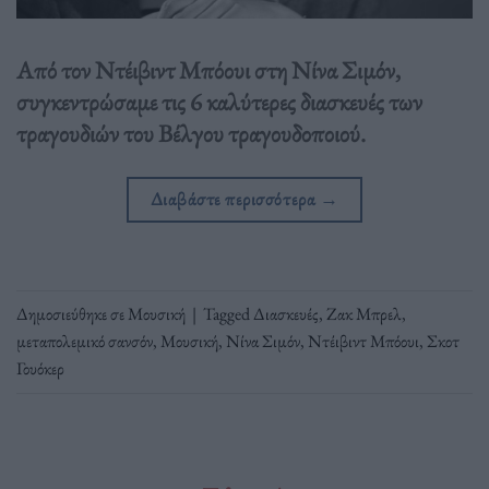
Από τον Ντέιβιντ Μπόουι στη Νίνα Σιμόν,
συγκεντρώσαμε τις 6 καλύτερες διασκευές των
τραγουδιών του Βέλγου τραγουδοποιού.
Διαβάστε περισσότερα
→
Δημοσιεύθηκε σε
Μουσική
|
Tagged
Διασκευές
,
Ζακ Μπρελ
,
μεταπολεμικό σανσόν
,
Μουσική
,
Νίνα Σιμόν
,
Ντέιβιντ Μπόουι
,
Σκοτ
Γουόκερ