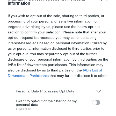
Information
If you wish to opt-out of the sale, sharing to third parties, or
processing of your personal or sensitive information for
Δημοσιεύθηκε σε
Μουσική
|
Tagged
Disturbed
,
Heavy Metal
,
Korn
,
targeted advertising by us, please use the below opt-out
Metal
,
Διασκευές
section to confirm your selection. Please note that after your
opt-out request is processed you may continue seeing
interest-based ads based on personal information utilized by
us or personal information disclosed to third parties prior to
your opt-out. You may separately opt-out of the further
disclosure of your personal information by third parties on the
Πολιτισμός
IAB’s list of downstream participants. This information may
also be disclosed by us to third parties on the
IAB’s List of
Downstream Participants
that may further disclose it to other
Ζακ Μπρελ, ο μαέστρος του μεταπολεμικού σανσόν
third parties.
Personal Data Processing Opt Outs
Από τον Ντέιβιντ Μπόουι στη Νίνα Σιμόν,
I want to opt-out of the Sharing of my
personal data.
συγκεντρώσαμε τις 6 καλύτερες διασκευές
Opted In