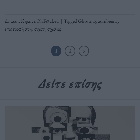
Δημοσιεύθηκε σε
OlaF@cked
|
Tagged
Ghosting
,
zombieing
,
επιστροφή στην σχέση
,
σχεσεις
1
2
Δείτε επίσης