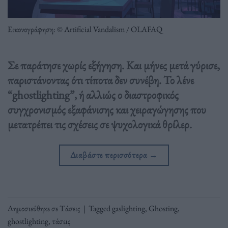
Εικονογράφηση: © Artificial Vandalism / OLAFAQ
Σε παράτησε χωρίς εξήγηση. Και μήνες μετά γύρισε,
παριστάνοντας ότι τίποτα δεν συνέβη. Το λένε
“ghostlighting”, ή αλλιώς ο διαστροφικός
συγχρονισμός εξαφάνισης και χειραγώγησης που
μετατρέπει τις σχέσεις σε ψυχολογικά θρίλερ.
Διαβάστε περισσότερα
→
Δημοσιεύθηκε σε
Τάσεις
|
Tagged
gaslighting
,
Ghosting
,
ghostlighting
,
τάσεις