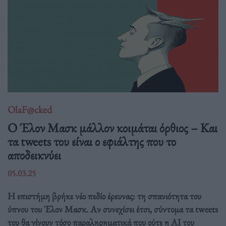
OlaF@cked
Ο Έλον Μασκ μάλλον κοιμάται όρθιος – Και
τα tweets του είναι ο εφιάλτης που το
αποδεικνύει
05.03.25
Η επιστήμη βρήκε νέο πεδίο έρευνας: τη σπανιότητα του
ύπνου του Έλον Μασκ. Αν συνεχίσει έτσι, σύντομα τα tweets
του θα γίνουν τόσο παραληρηματικά που ούτε η AI του