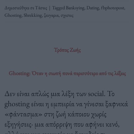
Δημοσιεύθηκε σε
Τάσεις
|
Tagged
Banksying
,
Dating
,
fbphotopost
,
Ghosting
,
Shrekking
,
ζευγαρια
,
σχεσεις
Τρόπος Ζωής
Ghosting: Όταν η σιωπή πονά περισσότερο από τις λέξεις
Δεν είναι απλώς μια λέξη των social. Το
ghosting είναι η εμπειρία να γίνεσαι ξαφνικά
«φάντασμα» στη ζωή κάποιου χωρίς
εξηγήσεις· μια απόρριψη που αφήνει κενό,
αλλά και μια ευκαιρία να ξαναδείς τι