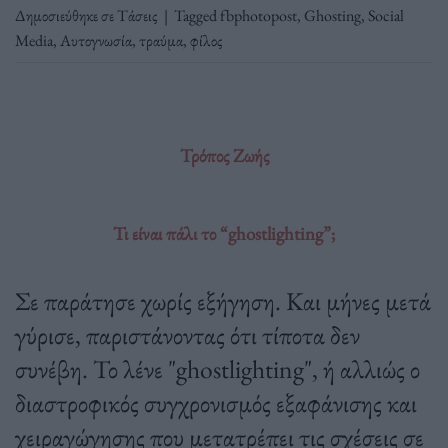
Δημοσιεύθηκε σε
Τάσεις
|
Tagged
fbphotopost
,
Ghosting
,
Social
Media
,
Αυτογνωσία
,
τραύμα
,
φίλος
Τρόπος Ζωής
Τι είναι πάλι το “ghostlighting”;
Σε παράτησε χωρίς εξήγηση. Και μήνες μετά
γύρισε, παριστάνοντας ότι τίποτα δεν
συνέβη. Το λένε "ghostlighting", ή αλλιώς ο
διαστροφικός συγχρονισμός εξαφάνισης και
χειραγώγησης που μετατρέπει τις σχέσεις σε