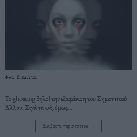
Φωτ.: Elīna Arāja
Το ghosting δηλοί την εξαφάνιση του Σημαντικού
Άλλου. Σιγά τα ωά, όμως…
Διαβάστε περισσότερα
→