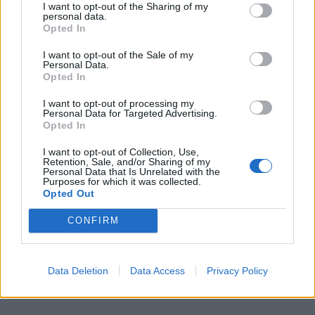
I want to opt-out of the Sharing of my
personal data.
Opted In
I want to opt-out of the Sale of my
Artwork: Olafaq Staff
Personal Data.
Opted In
Σαν το μικρό φαντασματάκι τριγυρνά, όχι όμως
I want to opt-out of processing my
Personal Data for Targeted Advertising.
τόσο φιλικά.
Opted In
I want to opt-out of Collection, Use,
Retention, Sale, and/or Sharing of my
Διαβάστε περισσότερα
→
Personal Data that Is Unrelated with the
Purposes for which it was collected.
Opted Out
CONFIRM
Δημοσιεύθηκε σε
Τάσεις
|
Tagged
caspering
,
dating trend
,
Ghosting
Data Deletion
Data Access
Privacy Policy