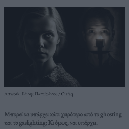
Artwork: Γιάννης Παπαϊωάννου / Olafaq
Mπορεί να υπάρχει κάτι χειρότερο από το ghosting
και το gaslighting; Κι όμως, ναι υπάρχει.