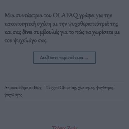
Μια συντάκτρια του OLAFAQ γράφει για την
κακοποιητική σχέση με την ψυχοθεραπεύτριά της
και σας δίνει συμβουλές για το πώς να χωρίσετε με
τον ψυχολόγο σας.
Διαβάστε περισσότερα
→
Δημοσιεύθηκε σε
Ιδέες
|
Tagged
Ghosting
,
χωρισμος
,
ψυχίατρος
,
ψυχολόγος
Τρόπος Ζωής