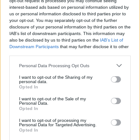
opt-out request is processed you may continue seeing
interest-based ads based on personal information utilized by
Μου πήρε δύο χρόνια για να σταματήσω να θρηνώ
us or personal information disclosed to third parties prior to
your opt-out. You may separately opt-out of the further
για μια φιλία που πέθανε. Και μου πήρε τρία χρόνια
disclosure of your personal information by third parties on the
για να συνειδητοποιήσω επιτέλους ότι δεν έφταιγα
IAB’s list of downstream participants. This information may
also be disclosed by us to third parties on the
IAB’s List of
εγώ για το ghosting που δέχτηκα.
Downstream Participants
that may further disclose it to other
third parties.
Personal Data Processing Opt Outs
Κάθε φορά που βλέπω τον πρώην φίλο στο δρόμο, ή
I want to opt-out of the Sharing of my
όπως τις προάλλες, στο λεωφορείο, η αίσθηση του
personal data.
Opted In
πόνου και της απογοήτευσης αναζωπυρώνεται.
I want to opt-out of the Sale of my
Κάποια μέρα θα ξεχάσω αυτόν τον πρώην φίλο και η
Personal Data.
Opted In
πληγή που άφησε θα σταματήσει να πονάει.
I want to opt-out of processing my
Personal Data for Targeted Advertising.
Opted In
Είναι πιθανό, κάποια στιγμή στη ζωή σας, να έχετε