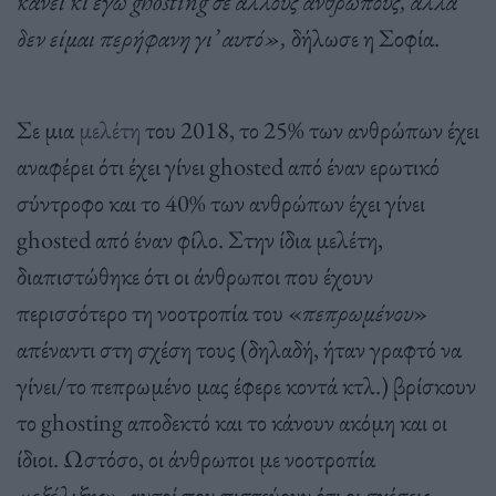
κάνει κι εγώ ghosting
σε άλλους ανθρώπους, αλλά
δεν είμαι περήφανη γι’ αυτό»,
δήλωσε η Σοφία.
Σε μια
μελέτη
του 2018, το 25% των ανθρώπων έχει
αναφέρει ότι έχει γίνει ghosted από έναν ερωτικό
σύντροφο και το 40% των ανθρώπων έχει γίνει
ghosted από έναν φίλο. Στην ίδια μελέτη,
διαπιστώθηκε ότι οι άνθρωποι που έχουν
περισσότερο τη νοοτροπία του «
πεπρωμένου
»
απέναντι στη σχέση τους (δηλαδή, ήταν γραφτό να
γίνει/το πεπρωμένο μας έφερε κοντά κτλ.) βρίσκουν
το ghosting αποδεκτό και το κάνουν ακόμη και οι
ίδιοι. Ωστόσο, οι άνθρωποι με νοοτροπία
«
εξέλιξης
», αυτοί που πιστεύουν ότι οι σχέσεις