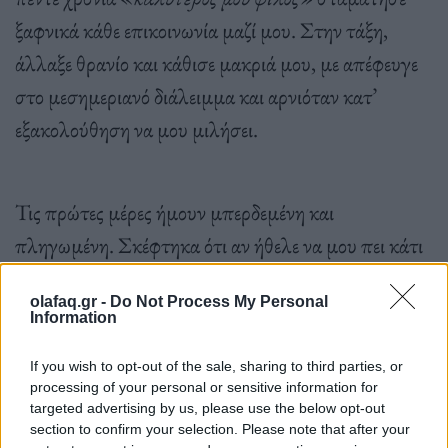
ξαφνικά κάθε επικοινωνία μαζί μου. Στην τάξη,
άλλαξε θρανίο και κάθισε μακριά μου, με απέφευγε
στο μεσημεριανό διάλειμμα και αρνιόταν κατ’
εξακολούθηση να μου μιλήσει.
Τις πρώτες μέρες ήμουν μπερδεμένη και
πληγωμένη. Σκέφτηκα ότι αν ήθελε να μου πει κάτι
σημαντικό, θα το έκανε. Του έδωσα χρόνο. Αλλά
olafaq.gr -
Do Not Process My Personal
όταν πέρασαν τρεις εβδομάδες, ήξερα την αλήθεια.
Information
Την υπόλοιπη χρονιά την πέρασα αμφισβητώντας
If you wish to opt-out of the sale, sharing to third parties, or
την αξία μου, την ταυτότητά μου και σχεδόν τα
processing of your personal or sensitive information for
πάντα για τον εαυτό μου.
targeted advertising by us, please use the below opt-out
section to confirm your selection. Please note that after your