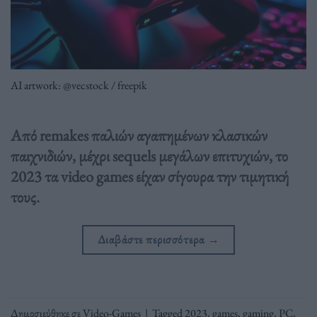
AI artwork: @vecstock / freepik
Από remakes παλιών αγαπημένων κλασικών
παιχνιδιών, μέχρι sequels μεγάλων επιτυχιών, το
2023 τα video games είχαν σίγουρα την τιμητική
τους.
Διαβάστε περισσότερα
→
Δημοσιεύθηκε σε
Video-Games
|
Tagged
2023
,
games
,
gaming
,
PC
,