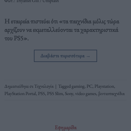
Φωτ.: Triyansh Gill / Unsplash
Η εταιρεία πιστεύει ότι «τα παιχνίδια μόλις τώρα
αρχίζουν να εκμεταλλεύονται τα χαρακτηριστικά
του PS5».
Διαβάστε περισσότερα
→
Δημοσιεύθηκε σε
Τεχνολογία
|
Tagged
gaming
,
PC
,
Playstation
,
PlayStation Portal
,
PS5
,
PS5 Slim
,
Sony
,
video games
,
βιντεοπαιχνίδια
Εφημερίδα