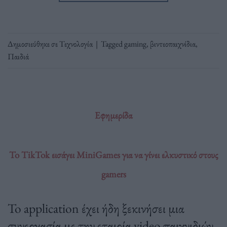
Δημοσιεύθηκε σε
Τεχνολογία
|
Tagged
gaming
,
βιντεοπαιχνίδια
,
Παιδιά
Εφημερίδα
To ΤikTok εισάγει MiniGames για να γίνει ελκυστικό στους
gamers
To application έχει ήδη ξεκινήσει μια
συνεργασία με την εταιρία video παιχνιδιών