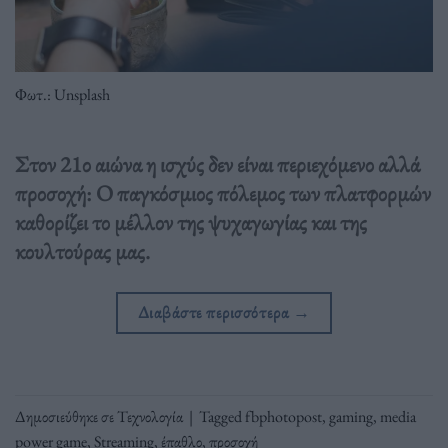
Φωτ.: Unsplash
Στον 21ο αιώνα η ισχύς δεν είναι περιεχόμενο αλλά
προσοχή: Ο παγκόσμιος πόλεμος των πλατφορμών
καθορίζει το μέλλον της ψυχαγωγίας και της
κουλτούρας μας.
Διαβάστε περισσότερα
→
Δημοσιεύθηκε σε
Τεχνολογία
|
Tagged
fbphotopost
,
gaming
,
media
power game
,
Streaming
,
έπαθλο
,
προσοχή