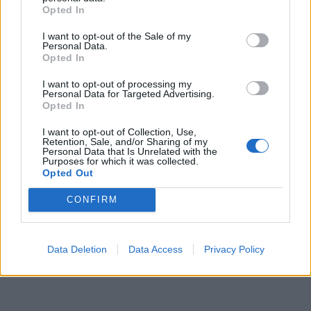
Opted In
I want to opt-out of the Sale of my
Personal Data.
Opted In
Cyberpunk 2077
I want to opt-out of processing my
Personal Data for Targeted Advertising.
Opted In
Υπάρχει μία διαχρονική σχέση αλληλεπίδρασης της
I want to opt-out of Collection, Use,
Retention, Sale, and/or Sharing of my
κινηματογραφικής βιομηχανίας και του κόσμου των
Personal Data that Is Unrelated with the
Purposes for which it was collected.
video games, με τις τεχνολογικές εξελίξεις να
Opted Out
ενισχύουν ακόμα περισσότερο την φαντασμαγορική
CONFIRM
ανάμειξη των δύο κόσμων.
Data Deletion
Data Access
Privacy Policy
Διαβάστε περισσότερα
→