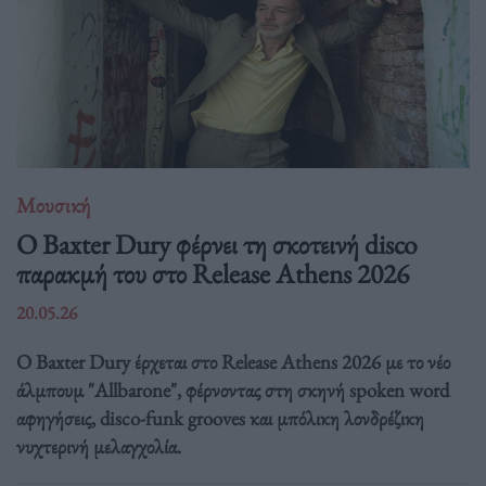
Μουσική
Ο Baxter Dury φέρνει τη σκοτεινή disco
παρακμή του στο Release Athens 2026
20.05.26
Ο Baxter Dury έρχεται στο Release Athens 2026 με το νέο
άλμπουμ "Allbarone", φέρνοντας στη σκηνή spoken word
αφηγήσεις, disco-funk grooves και μπόλικη λονδρέζικη
νυχτερινή μελαγχολία.