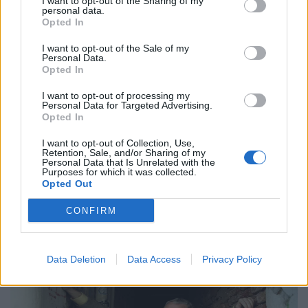
I want to opt-out of the Sharing of my
personal data.
Opted In
I want to opt-out of the Sale of my
Personal Data.
Μουσική
Opted In
Η Anna von Hausswolff στο Release
I want to opt-out of processing my
Athens 2026 για μια λειτουργία σκοταδιού
Personal Data for Targeted Advertising.
Opted In
και ομορφιάς
I want to opt-out of Collection, Use,
21.05.26
Retention, Sale, and/or Sharing of my
Personal Data that Is Unrelated with the
Purposes for which it was collected.
Με αφορμή την εμφάνισή της στο Release Athens 2026,
Opted Out
εξερευνούμε τον σκοτεινό και καθηλωτικό κόσμο της Anna
CONFIRM
von Hausswolff, από το "Dead Magic" μέχρι το τελευταίο
της gothic art-pop σύμπαν.
Data Deletion
Data Access
Privacy Policy