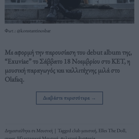
Φωτ.: @konstantinosbar
Με αφορμή την παρουσίαση του debut album της,
“Exuviae” το Σάββατο 18 Νοεμβρίου στο KET, η
μουσική παραγωγός και καλλιτέχνης μιλά στο
Olafaq.
Διαβάστε περισσότερα
→
Δημοσιεύθηκε σε
Μουσική
|
Tagged
club μουσική
,
Elles The Doll
,
queer
,
Ηλεκτρονική Μουσική
,
φυλετική δυσφορία