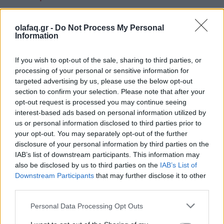
Η Μουσική Βιομηχανία το 2026: Από τη
στρατηγική της αφθονίας στη συστημική
olafaq.gr -
Do Not Process My Personal
εντροπία
Information
26.05.26
If you wish to opt-out of the sale, sharing to third parties, or
processing of your personal or sensitive information for
Καθώς η μουσική αγορά του 2026 επιταχύνει με εκρηκτικές
targeted advertising by us, please use the below opt-out
κυκλοφορίες και AI uploads, όλο και περισσότερες εταιρείες
section to confirm your selection. Please note that after your
opt-out request is processed you may continue seeing
αντιμετωπίζουν υπερφόρτωση δεδομένων, αλλά, σύμφωνα με
interest-based ads based on personal information utilized by
τον Matt Jacoby, λύσεις υπάρχο
us or personal information disclosed to third parties prior to
your opt-out. You may separately opt-out of the further
disclosure of your personal information by third parties on the
IAB’s list of downstream participants. This information may
also be disclosed by us to third parties on the
IAB’s List of
Downstream Participants
that may further disclose it to other
third parties.
Personal Data Processing Opt Outs