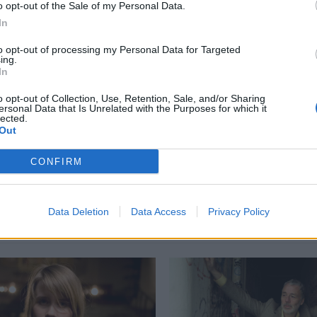
o opt-out of the Sale of my Personal Data.
περισσότερα
→
In
to opt-out of processing my Personal Data for Targeted
ing.
In
o opt-out of Collection, Use, Retention, Sale, and/or Sharing
ersonal Data that Is Unrelated with the Purposes for which it
l
,
queer
,
Ηλεκτρονική Μουσική
,
φυλετική δυσφορία
lected.
Out
CONFIRM
Δείτε επίσης
Data Deletion
Data Access
Privacy Policy