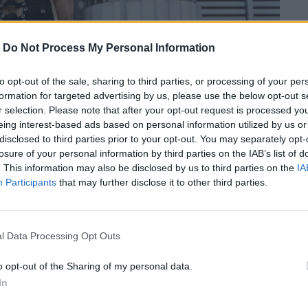
-
Do Not Process My Personal Information
to opt-out of the sale, sharing to third parties, or processing of your per
formation for targeted advertising by us, please use the below opt-out s
r selection. Please note that after your opt-out request is processed y
eing interest-based ads based on personal information utilized by us or
disclosed to third parties prior to your opt-out. You may separately opt-
losure of your personal information by third parties on the IAB’s list of
. This information may also be disclosed by us to third parties on the
IA
Participants
that may further disclose it to other third parties.
l Data Processing Opt Outs
 album της, “Exuviae” το Σάββατο 18
o opt-out of the Sharing of my personal data.
γός και καλλιτέχνης μιλά στο Olafaq.
In