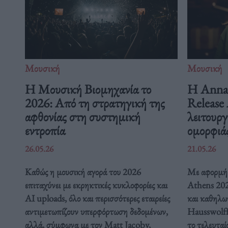
Μουσική
Μουσική
Η Μουσική Βιομηχανία το
Η Anna 
2026: Από τη στρατηγική της
Release 
αφθονίας στη συστημική
λειτουργ
εντροπία
ομορφιά
26.05.26
21.05.26
Καθώς η μουσική αγορά του 2026
Με αφορμή 
επιταχύνει με εκρηκτικές κυκλοφορίες και
Athens 2026
AI uploads, όλο και περισσότερες εταιρείες
και καθηλω
αντιμετωπίζουν υπερφόρτωση δεδομένων,
Hausswolff
αλλά, σύμφωνα με τον Matt Jacoby,
το τελευταί