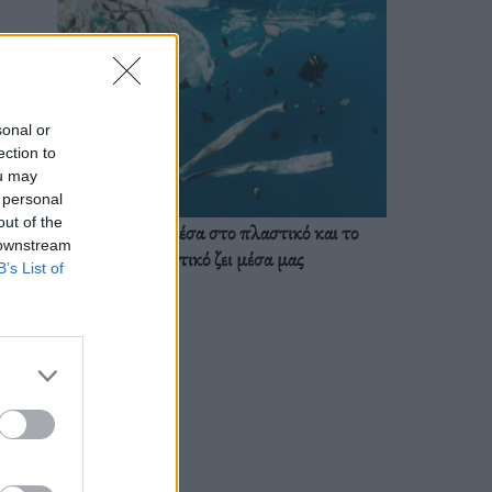
sonal or
ection to
ou may
 personal
out of the
Ζούμε ήδη μέσα στο πλαστικό και το
 downstream
πλαστικό ζει μέσα μας
B’s List of