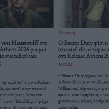
Μουσική
von Hausswolff στο
Ο Baxter Dury φέρνει
Athens 2026 για μια
σκοτεινή disco παρακ
ία σκοταδιού και
στο Release Athens 2
ς
20.05.26
Ο Baxter Dury έρχεται στο Re
Athens 2026 με το νέο άλμπο
την εμφάνισή της στο Release
"Allbarone", φέρνοντας στη σ
, εξερευνούμε τον σκοτεινό
spoken word αφηγήσεις, disc
τικό κόσμο της Anna von
grooves και μπόλικη λονδρέζι
, από το "Dead Magic" μέχρι
μελαγχολία.
ο της gothic art-pop σύμπαν.