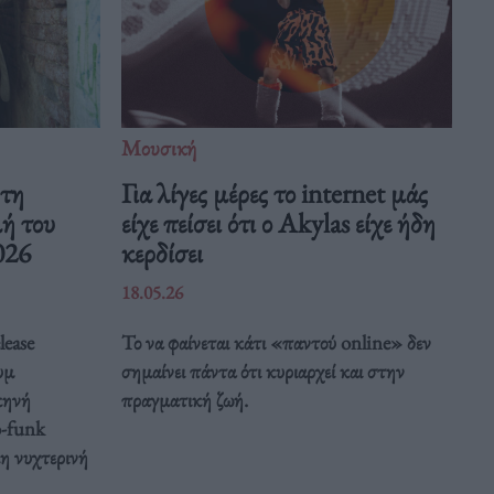
Μουσική
 τη
Για λίγες μέρες το internet μάς
μή του
είχε πείσει ότι ο Akylas είχε ήδη
026
κερδίσει
18.05.26
lease
Το να φαίνεται κάτι «παντού online» δεν
υμ
σημαίνει πάντα ότι κυριαρχεί και στην
κηνή
πραγματική ζωή.
o-funk
κη νυχτερινή