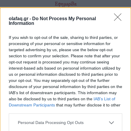
Εφημερίδα
olafaq.gr -
Do Not Process My Personal
Information
Για τους μαθητές στη Γάζα οι φιλοδοξίες έχουν αντικατασταθεί
από την αναζήτηση για τροφή
If you wish to opt-out of the sale, sharing to third parties, or
processing of your personal or sensitive information for
targeted advertising by us, please use the below opt-out
Μαθητές και φοιτητές στη Γάζα βλέπουν τα
section to confirm your selection. Please note that after your
opt-out request is processed you may continue seeing
όνειρά τους να γκρεμίζονται, καθώς η πείνα
interest-based ads based on personal information utilized by
us or personal information disclosed to third parties prior to
και η καταστροφή από τον πόλεμο
your opt-out. You may separately opt-out of the further
αντικαθιστούν την εκπαίδευση και τις
disclosure of your personal information by third parties on the
IAB’s list of downstream participants. This information may
φιλοδοξίες τους.
also be disclosed by us to third parties on the
IAB’s List of
Downstream Participants
that may further disclose it to other
third parties.
13.08.2025
Personal Data Processing Opt Outs