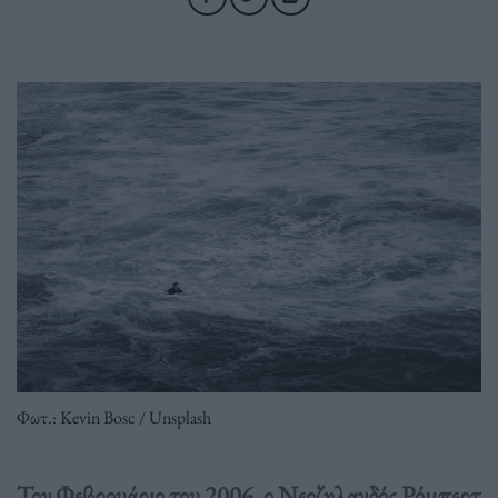
Φωτ.: Kevin Bosc / Unsplash
Τον Φεβρουάριο του 2006, ο Νεοζηλανδός Ρόμπερτ