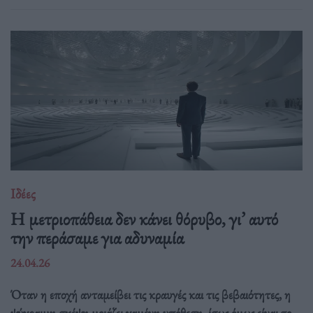
Ιδέες
Η μετριοπάθεια δεν κάνει θόρυβο, γι’ αυτό
την περάσαμε για αδυναμία
24.04.26
Όταν η εποχή ανταμείβει τις κραυγές και τις βεβαιότητες, η
ψύχραιμη σκέψη μοιάζει χαμένη υπόθεση, ίσως όμως είναι το