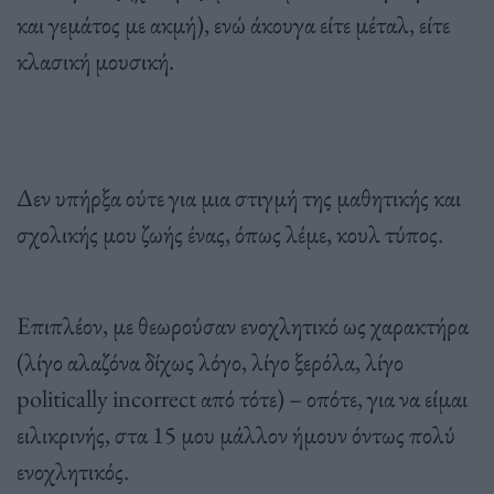
και γεμάτος με ακμή), ενώ άκουγα είτε μέταλ, είτε
κλασική μουσική.
Δεν υπήρξα ούτε για μια στιγμή της μαθητικής και
σχολικής μου ζωής ένας, όπως λέμε, κουλ τύπος.
Επιπλέον, με θεωρούσαν ενοχλητικό ως χαρακτήρα
(λίγο αλαζόνα δίχως λόγο, λίγο ξερόλα, λίγο
politically incorrect από τότε) – οπότε, για να είμαι
ειλικρινής, στα 15 μου μάλλον ήμουν όντως πολύ
ενοχλητικός.