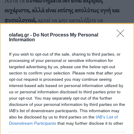
ευχάριστα, αλλά είναι επίσης απολύτως υγιή και
φυσιολογικά,
αρκεί να μην καταλήξετε να
ασχολείστε
ΜΟΝΟ
με αυτά, εμποδίζοντας τον
olafaq.gr -
Do Not Process My Personal
εαυτό σας να προχωρήσει μπροστά.
Information
If you wish to opt-out of the sale, sharing to third parties, or
processing of your personal or sensitive information for
Είναι εύκολο να αρχίσετε να αμφισβητείτε την αξία
targeted advertising by us, please use the below opt-out
του εαυτού σας όταν κάποιος
ξεκαθαρίζει ότι δεν σας
section to confirm your selection. Please note that after your
opt-out request is processed you may continue seeing
συμπαθεί.
interest-based ads based on personal information utilized by
us or personal information disclosed to third parties prior to
your opt-out. You may separately opt-out of the further
disclosure of your personal information by third parties on the
Όλοι μας όμως ενεργούμε με βάση τις δικές μας
IAB’s list of downstream participants. This information may
ανασφάλειες και τις μοναδικές μας εμπειρίες, και ως
also be disclosed by us to third parties on the
IAB’s List of
Downstream Participants
that may further disclose it to other
επί το πλείστον,
το να μας αντιπαθούν είναι ένα
third parties.