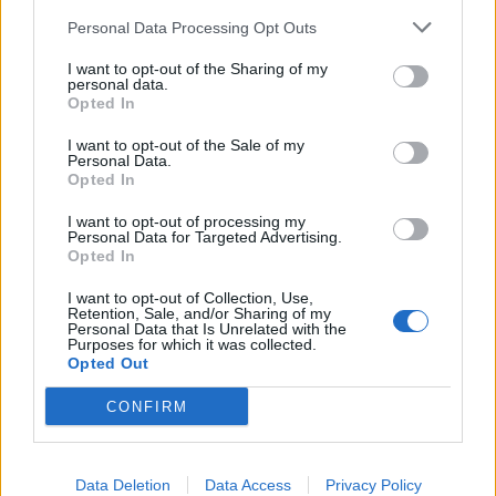
μέτρο αμοιβαίας συμβατότητας.
Personal Data Processing Opt Outs
I want to opt-out of the Sharing of my
personal data.
Ή, τουλάχιστον, έτσι το καταλαβαίνω εγώ.
Opted In
I want to opt-out of the Sale of my
Personal Data.
Opted In
Έτσι, δεν είναι στην πραγματικότητα ότι δεν φταίτε
I want to opt-out of processing my
εσείς αλλά αυτοί,
αλλά ότι φταίτε και εσείς και αυτοί.
Personal Data for Targeted Advertising.
Opted In
I want to opt-out of Collection, Use,
Retention, Sale, and/or Sharing of my
Έχουμε προτιμήσεις όσον αφορά την
Personal Data that Is Unrelated with the
Purposes for which it was collected.
προσωπικότητα και αυτό δεν σημαίνει ότι η
Opted Out
προσωπικότητά σας είναι κακή. Ή αδιάφορη.
CONFIRM
Data Deletion
Data Access
Privacy Policy
Απλά πείτε μέσα σας:
«είναι διαφορετική από τη