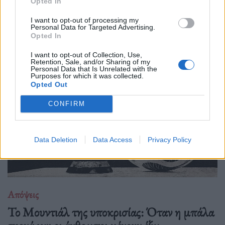
Opted In
Νέα έρευνα δείχνει πως όταν η τεχνητή νοημοσύνη τρέφεται
με δικό της περιεχόμενο, καταλήγει να παράγει όλο και πιο
I want to opt-out of processing my
Personal Data for Targeted Advertising.
άψυχο, προβλέψιμο και μέτριο υλικό. Με λίγα λόγια, το
Opted In
internet μετατρέπεται σιγά σιγά
I want to opt-out of Collection, Use,
Retention, Sale, and/or Sharing of my
Personal Data that Is Unrelated with the
Purposes for which it was collected.
Opted Out
CONFIRM
Data Deletion
Data Access
Privacy Policy
Απόψεις
Το Μουντιάλ της υποκρισίας: Όταν η μπάλα