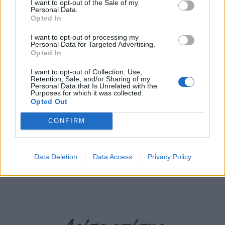
I want to opt-out of the Sale of my
Personal Data.
Opted In
Ο καλλιτέχνης άφησε υπονοούμενα για μια
I want to opt-out of processing my
Personal Data for Targeted Advertising.
εμφάνιση στο φετινό φεστιβάλ Field Day στο
Opted In
Λονδίνο
I want to opt-out of Collection, Use,
Retention, Sale, and/or Sharing of my
Personal Data that Is Unrelated with the
Διαβάστε περισσότερα
→
Purposes for which it was collected.
Opted Out
CONFIRM
Δημοσιεύθηκε σε
Μουσική
|
Tagged
Aphex Twin
,
electronica
,
Field
Data Deletion
Data Access
Privacy Policy
Day
,
live show
,
Ηλεκτρονική Μουσική
,
Λονδίνο
,
Μουσική