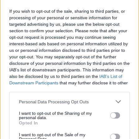
κυκλοφορίες και AI uploads, όλο και περισσότερες εταιρείες
If you wish to opt-out of the sale, sharing to third parties, or
αντιμετωπίζουν υπερφόρτωση δεδομένων, αλλά, σύμφωνα με
processing of your personal or sensitive information for
τον Matt Jacoby, λύσεις υπάρχο
targeted advertising by us, please use the below opt-out
section to confirm your selection. Please note that after your
opt-out request is processed you may continue seeing
interest-based ads based on personal information utilized by
us or personal information disclosed to third parties prior to
your opt-out. You may separately opt-out of the further
disclosure of your personal information by third parties on the
IAB’s list of downstream participants. This information may
also be disclosed by us to third parties on the
IAB’s List of
Downstream Participants
that may further disclose it to other
third parties.
Personal Data Processing Opt Outs
I want to opt-out of the Sharing of my
Μουσική
personal data.
Opted In
Η Anna von Hausswolff στο Release
Athens 2026 για μια λειτουργία σκοταδιού
I want to opt-out of the Sale of my