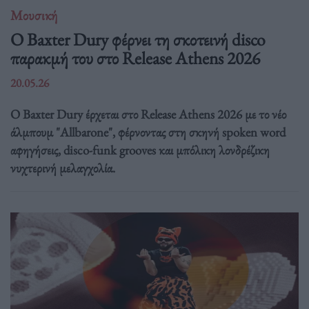
Μουσική
Ο Baxter Dury φέρνει τη σκοτεινή disco
παρακμή του στο Release Athens 2026
20.05.26
Ο Baxter Dury έρχεται στο Release Athens 2026 με το νέο
άλμπουμ "Allbarone", φέρνοντας στη σκηνή spoken word
αφηγήσεις, disco-funk grooves και μπόλικη λονδρέζικη
νυχτερινή μελαγχολία.