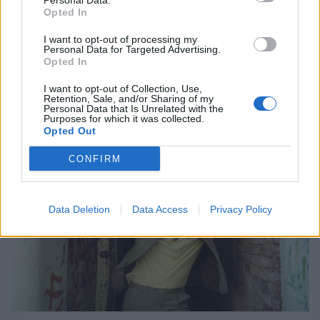
Personal Data.
και ομορφιάς
Opted In
21.05.26
I want to opt-out of processing my
Personal Data for Targeted Advertising.
Opted In
Με αφορμή την εμφάνισή της στο Release Athens 2026,
εξερευνούμε τον σκοτεινό και καθηλωτικό κόσμο της Anna
I want to opt-out of Collection, Use,
Retention, Sale, and/or Sharing of my
von Hausswolff, από το "Dead Magic" μέχρι το τελευταίο
Personal Data that Is Unrelated with the
Purposes for which it was collected.
της gothic art-pop σύμπαν.
Opted Out
CONFIRM
Data Deletion
Data Access
Privacy Policy