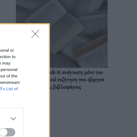
sonal or
ection to
ou may
 personal
BookTok trends & ανάγνωση μόνο των
out of the
διαλόγων: Η viral συζήτηση που εξόργισε
 downstream
τους βιβλιοφάγους
B’s List of