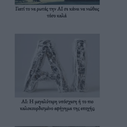
Γιατί το να ρωτάς την AI σε κάνει να νιώθεις
τόσο καλά
AI: Η μεγαλύτερη υπόσχεση ή το πιο
καλοκουρδισμένο αφήγημα της εποχής;