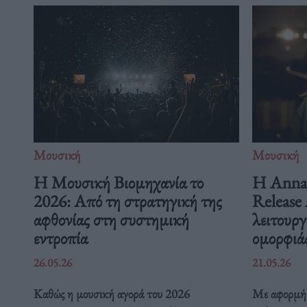
Μουσική
Μουσική
Η Μουσική Βιομηχανία το
Η Anna 
2026: Από τη στρατηγική της
Release 
αφθονίας στη συστημική
λειτουργ
εντροπία
ομορφιά
26.05.26
21.05.26
Καθώς η μουσική αγορά του 2026
Με αφορμή 