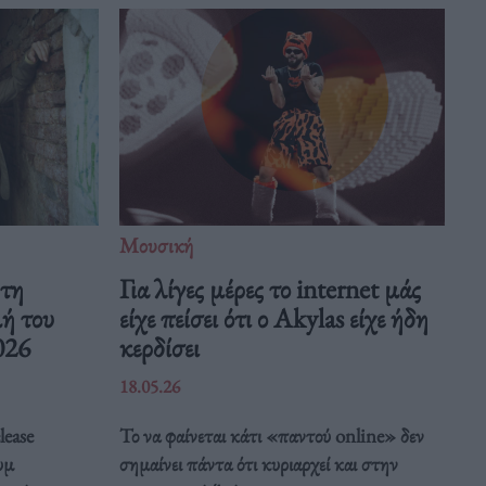
Μουσική
 τη
Για λίγες μέρες το internet μάς
μή του
είχε πείσει ότι ο Akylas είχε ήδη
026
κερδίσει
18.05.26
lease
Το να φαίνεται κάτι «παντού online» δεν
υμ
σημαίνει πάντα ότι κυριαρχεί και στην