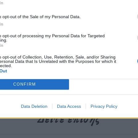
In
υ 1990 έφτασε σε τέτοια στρατοσφαιρικά
σικό μήνυμα των σκηνοθετών τους.
o opt-out of the Sale of my Personal Data.
In
to opt-out of processing my Personal Data for Targeted
περισσότερα
→
ing.
In
o opt-out of Collection, Use, Retention, Sale, and/or Sharing
ersonal Data that Is Unrelated with the Purposes for which it
lected.
Out
eders
,
Madonna
,
Radiohead
,
βιντεοκλίπ
CONFIRM
Data Deletion
Data Access
Privacy Policy
Δείτε επίσης