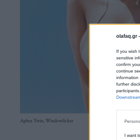
olafaq.gr 
If you wish 
sensitive in
confirm you
continue se
information 
further disc
participants
Downstream 
Aphex Twin, Windowlicker
Persona
I want t