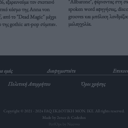
"Allbarone", φέρνοντας στη σ
, εξερευνούμε τον σκοτεινό
spoken word αφηγήσεις, disc
τικό κόσμο της Anna von
grooves και μπόλικη λονδρέζι
, από το "Dead Magic" μέχρι
μελαγχολία.
ο της gothic art-pop σύμπαν.
με εμάς
Διαφημιστείτε
Επικοι
Πολιτική Απορρήτου
Όροι χρήσης
Copyright © 2021 - 2024 FAQ ΕΚΔΟΤΙΚΗ ΜΟΝ. ΙΚΕ. All rights reserved.
Made by 2ence &
Codedux
PerfOps by Nuevvo