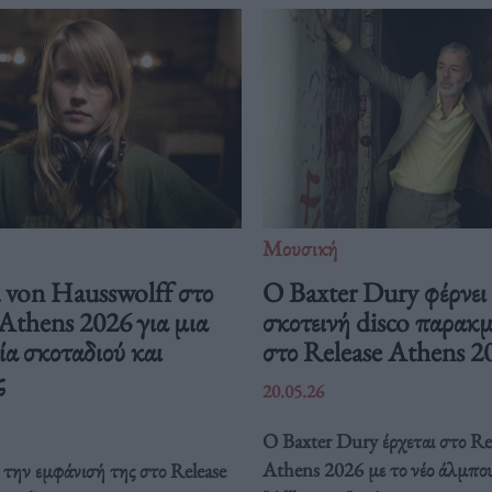
Μουσική
von Hausswolff στο
Ο Baxter Dury φέρνει
Athens 2026 για μια
σκοτεινή disco παρακ
ία σκοταδιού και
στο Release Athens 2
ς
20.05.26
Ο Baxter Dury έρχεται στο Re
Athens 2026 με το νέο άλμπο
την εμφάνισή της στο Release