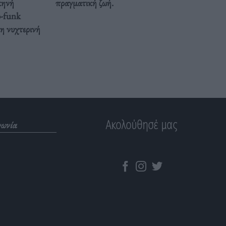
κηνή
πραγματική ζωή.
o-funk
κη νυχτερινή
Ακολούθησέ μας
νωνία