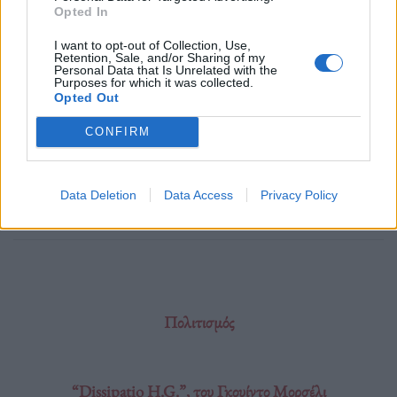
Opted In
από την ΤΝ, θα πρέπει να μάθουμε την ιστορία των
I want to opt-out of Collection, Use,
λαθών της στην πυρηνική ασφάλεια.
Retention, Sale, and/or Sharing of my
Personal Data that Is Unrelated with the
Purposes for which it was collected.
Opted Out
Διαβάστε περισσότερα
→
CONFIRM
Data Deletion
Data Access
Privacy Policy
Δημοσιεύθηκε σε
Απόψεις
|
Tagged
DeepMind
,
Ανθρωπότητα
,
Κίνδυνος
,
Τεχνητή Νοημοσύνη
Πολιτισμός
“Dissipatio H.G.”, του Γκουίντο Μορσέλι