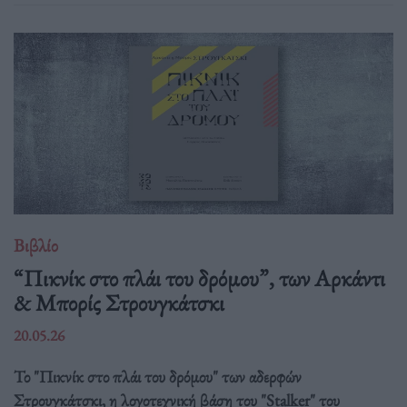
Βιβλίο
“Πικνίκ στο πλάι του δρόμου”, των Αρκάντι
& Μπορίς Στρουγκάτσκι
20.05.26
Το "Πικνίκ στο πλάι του δρόμου" των αδερφών
Στρουγκάτσκι, η λογοτεχνική βάση του "Stalker" του