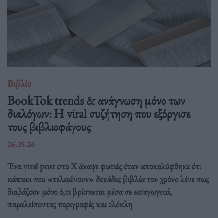
Βιβλίο
BookTok trends & ανάγνωση μόνο των
διαλόγων: Η viral συζήτηση που εξόργισε
τους βιβλιοφάγους
26.05.26
Ένα viral post στο X άναψε φωτιές όταν αποκαλύφθηκε ότι
κάποιοι που «τελειώνουν» δεκάδες βιβλία τον χρόνο λένε πως
διαβάζουν μόνο ό,τι βρίσκεται μέσα σε εισαγωγικά,
παραλείποντας περιγραφές και ολόκλη