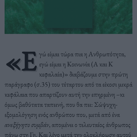
«Ε
γώ είμαι τώρα πια η Ανθρωπότητα,
εγώ είμαι η Κοινωνία (Α και Κ
κεφαλαία)» διαβάζουμε στην πρώτη
παράγραφο (σ.35) του τέταρτου από τα είκοσι μικρά
κεφάλαια που απαρτίζουν αυτή την επηρμένη –κι
όμως βαθύτατα ταπεινή, που θα πει: Σώψυχη-
εξομολόγηση ενός ανθρώπου που, μετά από ένα
ανεξήγητο συμβάν
, απομένει ο τελευταίος άνθρωπος
πάνω στη Γη. Και λίγο μετά την ολοκλήρωση αυτού