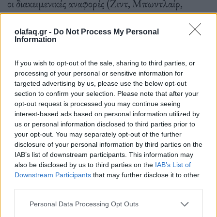
οι διακειμενικές αναφορές (Ζιντ, Μπωντλαίρ,
Χέλντερλιν, Μπόρχες κ.ά.), τα διάσπαρτα λατινικά,
olafaq.gr -
Do Not Process My Personal
γαλλικά, γερμανικά, αγγλικά αποσπάσματα του
Information
κειμένου, όλα δίδονται από τον συγγραφέα με
If you wish to opt-out of the sale, sharing to third parties, or
κάποια Υπεροψία. Με την Υπεροψία του ανθρώπου
processing of your personal or sensitive information for
που, γράφοντάς το, έχει ήδη, μάλλον, αποφασίσει να
targeted advertising by us, please use the below opt-out
section to confirm your selection. Please note that after your
αναχωρήσει από Εδώ και δεν τον ενδιαφέρει
opt-out request is processed you may continue seeing
προφανώς τίποτε άλλο παρά να μην κάνει την
interest-based ads based on personal information utilized by
us or personal information disclosed to third parties prior to
παραμικρή υποχώρηση στον Τρόπο που θέλει να
your opt-out. You may separately opt-out of the further
αφηγηθεί αυτά που θέλει να αφηγηθεί.
disclosure of your personal information by third parties on the
IAB’s list of downstream participants. This information may
also be disclosed by us to third parties on the
IAB’s List of
Downstream Participants
that may further disclose it to other
third parties.
Μακάρι, σε ένα παράλληλο σύμπαν, ο Ταρκόφσκι
Personal Data Processing Opt Outs