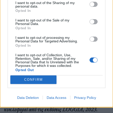
να απαντήσει στην επιστολή-αίτημα του Μαρτσέλο
I want to opt-out of the Sharing of my
personal data.
Μαστρογιάννι ότι Ναι, ότι το
Dissipatio
H.
G.
θα το
Opted In
κάνει ΤΕΛΙΚΑ ταινία.
I want to opt-out of the Sale of my
Personal Data.
Opted In
I want to opt-out of processing my
Personal Data for Targeted Advertising.
Opted In
Διαβάστε το βιβλίο και θα είναι σαν να χάνεστε στον
I want to opt-out of Collection, Use,
Retention, Sale, and/or Sharing of my
Χωροχρόνο· αφήστε που
το Διάβασμα δεν βγαίνει
Personal Data that Is Unrelated with the
Purposes for which it was collected.
Opted Out
ποτέ σε κακό
.
CONFIRM
➸ ΙΝΦΟ: Το
DISSIPATIO
H.
G, του Γκουίντο
Data Deletion
Data Access
Privacy Policy
Μορσέλι σε μετάφραση Μαρίας Φραγκούλη
κυκλοφορεί από τις εκδόσεις
LOGGIA, 2023.