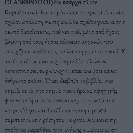
ΟΙ ΑΝΘΡΩΠΟΙ) δεν υπάρχει πλέον.
Κυριολεκτικά. Και το μόνο που επικρατεί είναι μία
σχεδόν απόλυτη σιωπή και λέω σχεδόν γιατί αυτή η
σιωπή διακόπτεται, πού και πού, μόνο από ήχους
ζώων ή από τους ήχους κάποιων μηχανών που
συνεχίζουν, ακάθεκτες, να λειτουργούν κανονικά. Κι
αυτός ο τύπος που μέχρι πριν λίγο ήθελε να
αυτοκτονήσει, τώρα ψάχνει μπας και βρει κάναν
άνθρωπο ακόμη. Όταν διάβαζα το βιβλίο, στο
σημείο αυτό, στο σημείο που ο ήρωας-αφηγητής
ψάχνει να βρει
έστω έναν ακόμη
, το μυαλό μου
κατρακύλησε και θυμήθηκα εκείνη τη σοφά
συμπυκνωμένη ρήση του Γιώργου Χειμωνά την
οποία και παραθέτω από μνήμης
«…όποιο κι αν