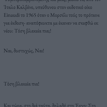
Ίταλο Καλβίνο, υπεύθυνου στον εκδοτικό οίκο
Einaudi το 1965 όταν ο Μορσέλι τούς το πρότεινε
για έκδοση- αναπόφευκτα με έκαναν να σκεφθώ εκ
νέου: Τόση βλακεία πια;!
Ναι, δυστυχώς, Ναι!
Τόση βλακεία πια!
Και τώρα, στο διά ταύτα, δηλαδή στο Έργο: Στο