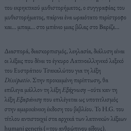
του εκρηκτικού μυθιστορήματος, ο συγγραφέας του
μυθιστορήματος, παίρνει ένα ωραιότατο περίστροφο
και… μπαμ… στο μπάνιο μιας βίλας στο Βαρέζε…
Διασπορά, διασκορπισμός, λεηλασία, διάλυση είναι
οι λέξεις που δίνει το έγκυρο Λατινοελληνικό λεξικό
του Ευστράτιου Τσακαλώτου για τη λέξη
Dissipatio
. Στην προκειμένη περίπτωση, θα
επέλεγα μάλλον τη λέξη
Εξάχνωση
–ούτε καν τη
λέξη
Εξαφάνιση
που επιλέγεται ως υποτιτλισμός
στην αμερικάνικη έκδοση του βιβλίου. Το H.G. του
τίτλου αντιστοιχεί στα αρχικά των λατινικών λέξεων
humani generis (=του ανθρώπινου είδους).