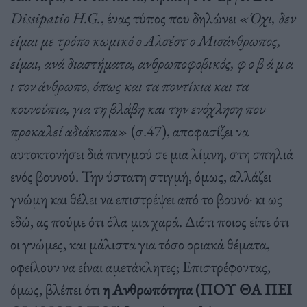
Dissipatio
H.
G.
, ένας τύπος που δηλώνει
«Όχι, δεν
είμαι με τρόπο κωμικό ο Αλσέστ ο Μισάνθρωπος,
είμαι, ανά διαστήματα, ανθρωποφοβικός, φ ο β ά μ α
ι τον άνθρωπο, όπως και τα ποντίκια και τα
κουνούπια, για τη βλάβη και την ενόχληση που
προκαλεί αδιάκοπα»
(σ.47), αποφασίζει να
αυτοκτονήσει διά πνιγμού σε μια λίμνη, στη σπηλιά
ενός βουνού. Την ύστατη στιγμή, όμως, αλλάζει
γνώμη και θέλει να επιστρέψει από το βουνό· κι ως
εδώ, ας πούμε ότι όλα μια χαρά. Διότι ποιος είπε ότι
οι γνώμες, και μάλιστα για τόσο οριακά θέματα,
οφείλουν να είναι αμετάκλητες; Επιστρέφοντας,
όμως, βλέπει ότι
η Ανθρωπότητα (ΠΟΥ ΘΑ ΠΕΙ