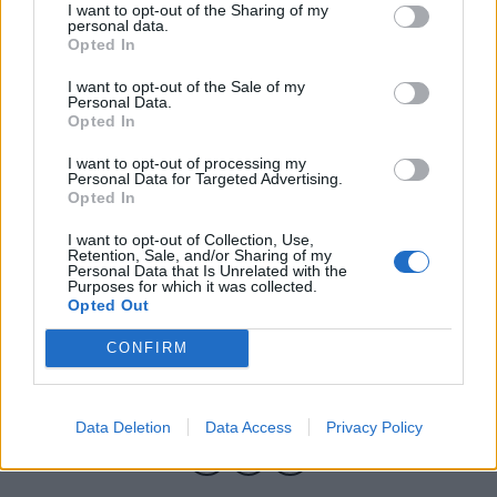
I want to opt-out of the Sharing of my
personal data.
Opted In
Τρόπος Ζωής
I want to opt-out of the Sale of my
Personal Data.
Opted In
APLÓ: Η νέα πρόταση για φέτος στην παραλία του Αστέρα
I want to opt-out of processing my
Personal Data for Targeted Advertising.
Opted In
Πιάτα με ελληνικό χαρακτήρα που
I want to opt-out of Collection, Use,
σερβίρονται πάνω στη άμμο με θέα το
Retention, Sale, and/or Sharing of my
Personal Data that Is Unrelated with the
ηλιοβασίλεμα.
Purposes for which it was collected.
Opted Out
CONFIRM
20.06.2023
Data Deletion
Data Access
Privacy Policy