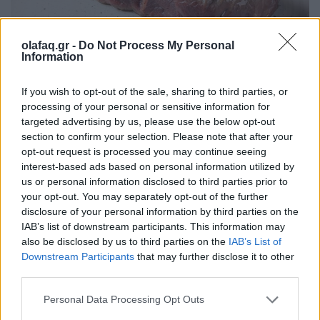
olafaq.gr -
Do Not Process My Personal
Information
If you wish to opt-out of the sale, sharing to third parties, or
processing of your personal or sensitive information for
Το διαχρονικό κρεατάδικο στα δυτικά προάστεια της
targeted advertising by us, please use the below opt-out
Αθήνας που δεν θα σας αφήσει ασυγκίνητους.
section to confirm your selection. Please note that after your
opt-out request is processed you may continue seeing
interest-based ads based on personal information utilized by
Διαβάστε περισσότερα
→
us or personal information disclosed to third parties prior to
your opt-out. You may separately opt-out of the further
disclosure of your personal information by third parties on the
IAB’s list of downstream participants. This information may
also be disclosed by us to third parties on the
IAB’s List of
Δημοσιεύθηκε σε
Γεύση
|
Tagged
Basegrill
,
εστιατόριο
,
κρέας
,
Downstream Participants
that may further disclose it to other
third parties.
Περιστέρη
Personal Data Processing Opt Outs