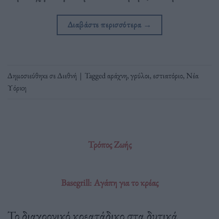
Διαβάστε περισσότερα
→
Δημοσιεύθηκε σε
Διεθνή
|
Tagged
αράχνη
,
γρύλοι
,
εστιατόριο
,
Νέα
Υόρκη
Τρόπος Ζωής
Basegrill: Aγάπη για το κρέας
Το διαχρονικό κρεατάδικο στα δυτικά