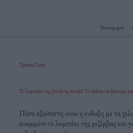
Μετάβαση
στο
περιεχόμενο
Newspaper
Τρόπος Ζωής
Το λαμπάκι της βενζίνης άναψε! Τι πρέπει να ξέρουμε γι
Πόσο αξιόπιστη είναι η ένδειξη με τα χι
αναμμένο το λαμπάκι της ρεζέρβας και γι