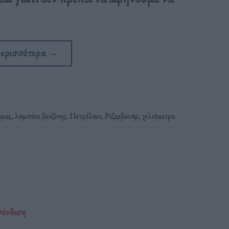
περισσότερα
→
μος
,
λαμπάκι βενζίνης
,
Πετρέλαιο
,
Ρεζερβουάρ
,
χιλιόμετρα
σύνδεση