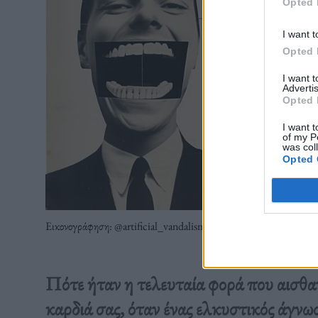
Opted 
I want t
Opted 
I want 
Advertis
Opted 
I want t
of my P
was col
Opted 
Εικονογράφηση: @artificial_vandalism / Olafaq
Πότε ήταν η τελευταία φορά που αισθα
καρδιά σας, όταν ένας ελκυστικός άγνω