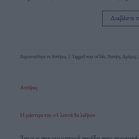
Διαβάστε 
Δημοσιεύθηκε σε
Απόψεις
|
Tagged
way of life
,
Άποψη
,
Δρόμος
,
Απόψεις
Η μάστιγα του «5 λεπτά θα λείψω»
Ίσως η πιο εγωιστική πράξη που συναντά