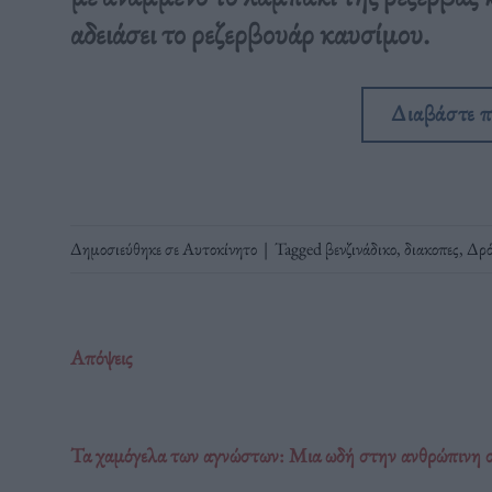
αδειάσει το ρεζερβουάρ καυσίμου.
Διαβάστε 
Δημοσιεύθηκε σε
Αυτοκίνητο
|
Tagged
βενζινάδικο
,
διακοπες
,
Δρό
Απόψεις
Τα χαμόγελα των αγνώστων: Μια ωδή στην ανθρώπινη 