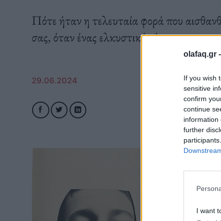
Πότε ήταν η τελευταία φορά που αισθανθ
σας, όταν ένας ελκυστικός άγνωστος σας
olafaq.gr 
If you wish 
29.06.2024
sensitive in
confirm you
continue se
information 
further disc
participants
Downstream 
Persona
I want t