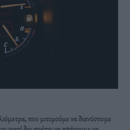
χιλιόμετρα, που μπορούμε να διανύσουμε
αι γιατί δεν πρέπει να αφήνουμε να