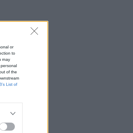
sonal or
ection to
ou may
 personal
out of the
 downstream
B’s List of