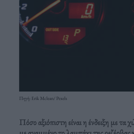
Πηγή: Erik Mclean/ Pexels
Πόσο αξιόπιστη είναι η ένδειξη με τα 
με αναμμένο το λαμπάκι της ρεζέρβας κ