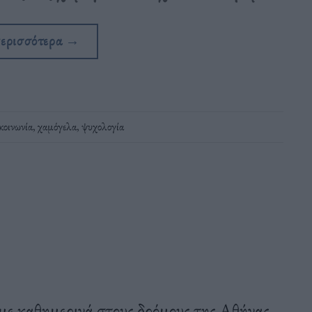
περισσότερα
→
κοινωνία
,
χαμόγελα
,
ψυχολογία
με καθημερινά στους δρόμους της Αθήνας.