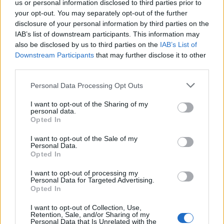
us or personal information disclosed to third parties prior to
απλά να «
είσαι
»
. Σίγουρα μία λυτρωτική
your opt-out. You may separately opt-out of the further
διαδικασία, με μία γλυκιά προσέγγιση από εσένα
disclosure of your personal information by third parties on the
IAB’s list of downstream participants. This information may
προς εσένα. Και αν αυτό να ακούγεται επαναστατικό,
also be disclosed by us to third parties on the
IAB’s List of
ίσως και να είναι.
Downstream Participants
that may further disclose it to other
third parties.
Personal Data Processing Opt Outs
I want to opt-out of the Sharing of my
personal data.
Οι περισσότεροι πιστεύουν πως αυτές ακριβώς οι
Opted In
πρακτικές, της παύσης, της απραξίας κλπ μπορούν
I want to opt-out of the Sale of my
Personal Data.
να εφαρμοστούν μόνο σε περιόδους διακοπών και
Opted In
εξορμήσεις Σαββατοκύριακου. Αλλά σύμφωνα με
I want to opt-out of processing my
Personal Data for Targeted Advertising.
μελέτες του
INSEAD
, η εφαρμογή αυτών στην
Opted In
καθημερινότητα μας μπορούν να αποφέρουν πολύ
I want to opt-out of Collection, Use,
πιο θετικά αποτελέσματα απ’ όσο φαντάζεσαι:
«Το
Retention, Sale, and/or Sharing of my
Personal Data that Is Unrelated with the