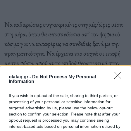
Να καθιερώσεις συγκεκριμένες στιγμές/ώρες μέσα
στη μέρα, όπου θα αποσυνδέεσαι απ’ τον ψηφιακό
κόσμο για να καταφέρεις να συνδεθείς ξανά με την
πραγματικότητα. Να έρχεσαι πιο συχνά σε επαφή
με την φύση, αφού αυτή επιδρά θεραπευτικά στον
ψυχισμό μας. Να αφιερώσεις μία μέρα της
olafaq.gr -
Do Not Process My Personal
εβδομάδας σε εσένα, ακούγοντας τις εσωτερικές σου
Information
ανάγκες.
If you wish to opt-out of the sale, sharing to third parties, or
processing of your personal or sensitive information for
targeted advertising by us, please use the below opt-out
Κάνε διαλλείματα. Απόλαυσε τις στιγμές.
Δώσε
section to confirm your selection. Please note that after your
opt-out request is processed you may continue seeing
στον εαυτό σου την άδεια να πατήσει «
παύση
» και
interest-based ads based on personal information utilized by