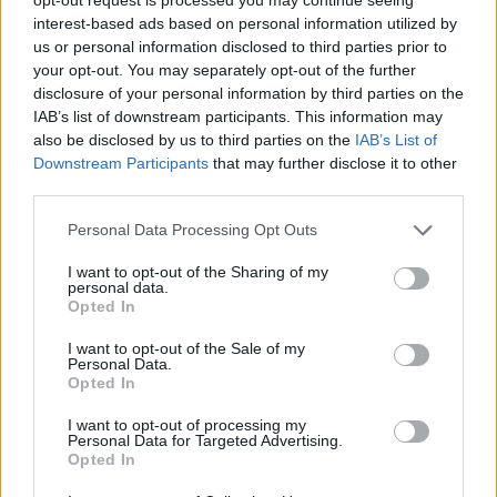
πότης.
interest-based ads based on personal information utilized by
us or personal information disclosed to third parties prior to
your opt-out. You may separately opt-out of the further
disclosure of your personal information by third parties on the
IAB’s list of downstream participants. This information may
Σύμφωνα με τα στατιστικά, ο μέσος άνθρωπος πίνει
also be disclosed by us to third parties on the
IAB’s List of
Downstream Participants
that may further disclose it to other
ένα ποτό αν είναι γυναίκα και δυο ποτά αν είναι
third parties.
άνδρας.
Aλκοολικός θεωρείται ένας άνθρωπος όταν
Personal Data Processing Opt Outs
πίνει τρία ποτά την ημέρα -αν είναι γυναίκα- και
I want to opt-out of the Sharing of my
τέσσερα ποτά την ημέρα -αν είναι άνδρας. Σε
personal data.
Opted In
εβδομαδιαία βάση, αυτό αναλογεί σε περισσότερα
I want to opt-out of the Sale of my
από επτά ποτά την εβδομάδα για μια γυναίκα και
Personal Data.
Opted In
δεκατέσσερα για έναν άνδρα.
Ο εθισμός στο αλκοόλ
I want to opt-out of processing my
διαιρείται σε ελαφρύ, μέσο και σοβαρό και μερικά
Personal Data for Targeted Advertising.
Opted In
από τα πιο συχνά σημάδια είναι τα ακόλουθα: H