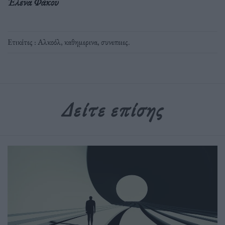
Έλενα Φάκου
Ετικέτες :
Αλκοόλ
,
καθημερινα
,
συνεπειες
.
Δείτε επίσης