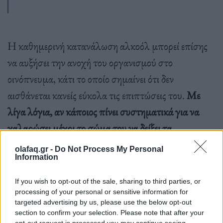
Η καθημερινή κατανάλωση αλκοόλ μπορεί επίσης
να αυξήσει την ανοχή του οργανισμού στο
οινόπνευμα, κάτι το οποίο σημαίνει ότι δεν
αισθάνεται κανείς εύκολα τις επιπτώσεις του.
Με
λίγα λόγια, αν κάποιος πίνει συστηματικά για να
χαλαρώσει μέχρι το σώμα του να δείξει τα
σημάδια,καθώς αυξάνεται η ανοχή του στο αλκοόλ
olafaq.gr -
Do Not Process My Personal
Information
θα πίνει ολο και περισσότερο μέχρι να χαλαρώσει.
If you wish to opt-out of the sale, sharing to third parties, or
processing of your personal or sensitive information for
Έτσι μπορεί να ξεκινήσει ως μέσος πότης
targeted advertising by us, please use the below opt-out
section to confirm your selection. Please note that after your
και τελικά να καταλήξει ένας σκληρός
opt-out request is processed you may continue seeing