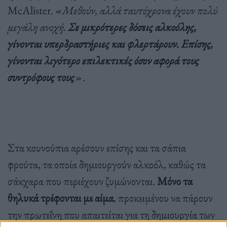
McAlister.
«Μεθούν, αλλά ταυτόχρονα έχουν πολύ
μεγάλη ανοχή.
Σε μικρότερες δόσεις αλκοόλης,
γίνονται υπερδραστήριες και φλερτάρουν. Επίσης,
γίνονται λιγότερο επιλεκτικές όσον αφορά τους
συντρόφους τους
»
.
Στα κουνούπια αρέσουν επίσης και τα σάπια
φρούτα, τα οποία δημιουργούν αλκοόλ, καθώς τα
σάκχαρα που περιέχουν ζυμώνονται.
Μόνο τα
θηλυκά τρέφονται με αίμα
, προκειμένου να πάρουν
την πρωτεΐνη που απαιτείται για τη δημιουργία των