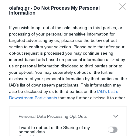
αυγών. Τα αρσενικά και τα θηλυκά τρέφονται επίσης
olafaq.gr -
Do Not Process My Personal
με νέκταρ που παράγουν τα λουλούδια και
Information
χρησιμοποιούν τη ζάχαρη που περιέχεται σ’ αυτά,
If you wish to opt-out of the sale, sharing to third parties, or
για να τους δώσει ενέργεια να επιβιώσουν.
processing of your personal or sensitive information for
targeted advertising by us, please use the below opt-out
section to confirm your selection. Please note that after your
opt-out request is processed you may continue seeing
Ορισμένοι άνθρωποι, έχουν μια γενετική σύσταση
interest-based ads based on personal information utilized by
που τους κάνει πιο ελκυστικούς στα κουνούπια
.
us or personal information disclosed to third parties prior to
your opt-out. You may separately opt-out of the further
Πιστεύεται, ότι έως και το 20% του πληθυσμού
disclosure of your personal information by third parties on the
IAB’s list of downstream participants. This information may
μπορεί να φέρει χαρακτηριστικά που τους καθιστούν
also be disclosed by us to third parties on the
IAB’s List of
πιο επιρρεπείς στα τσιμπήματα. Ένα από αυτά, είναι
Downstream Participants
that may further disclose it to other
third parties.
η ομάδα αίματος. Σε μια μελέτη, όσοι είχαν
ομάδα
αίματος Ο
είχαν διπλάσιες πιθανότητες να
Personal Data Processing Opt Outs
τσιμπηθούν σε σχέση με όσους είχαν ομάδα αίματος
I want to opt-out of the Sharing of my
personal data.