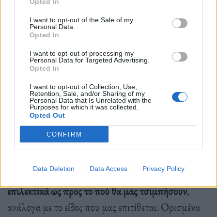
Α. Ακόμα ένας παράγοντας, φαίνεται να είναι η
Opted In
υψηλή θερμοκρασία σώματος
. Οι
έγκυες γυναίκες
I want to opt-out of the Sale of my
Personal Data.
(που πιθανώς σχετίζονται με τη θερμοκρασία του
Opted In
σώματος),
όσοι εκπνέουν έντονα
(βγάζοντας
I want to opt-out of processing my
Personal Data for Targeted Advertising.
περισσότερο διοξείδιο του άνθρακα) και
οι
Opted In
μεγαλόσωμοι άνθρωποι
, είναι αυτοί επίσης που θα
I want to opt-out of Collection, Use,
Retention, Sale, and/or Sharing of my
προτιμήσουν τα κουνούπια.
Personal Data that Is Unrelated with the
Purposes for which it was collected.
Opted Out
CONFIRM
Μια άλλη πληροφορία που μας δίνεται – και μας
Data Deletion
Data Access
Privacy Policy
οδηγεί στην τρέλα, είναι πως
τα κουνούπια είναι
επιλεκτικά ως προς το πού θα μας τσιμπήσουν
,
ανάλογα με το είδος που μας επιτίθεται. Ορισμένα