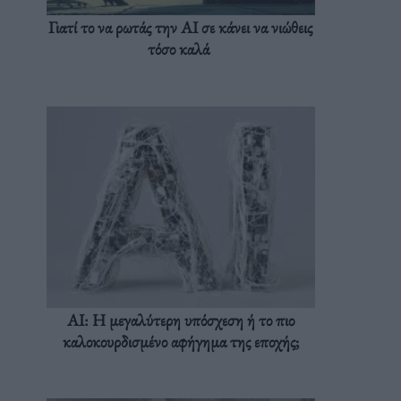
Γιατί το να ρωτάς την AI σε κάνει να νιώθεις
τόσο καλά
AI: Η μεγαλύτερη υπόσχεση ή το πιο
καλοκουρδισμένο αφήγημα της εποχής;