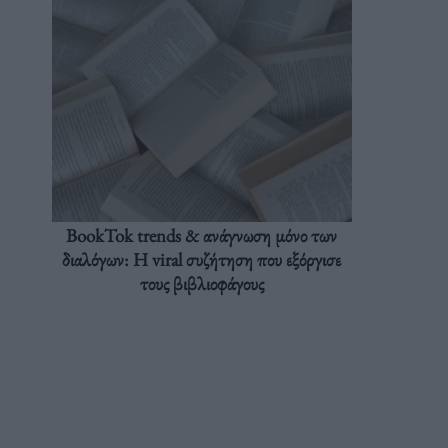
BookTok trends & ανάγνωση μόνο των
διαλόγων: Η viral συζήτηση που εξόργισε
τους βιβλιοφάγους