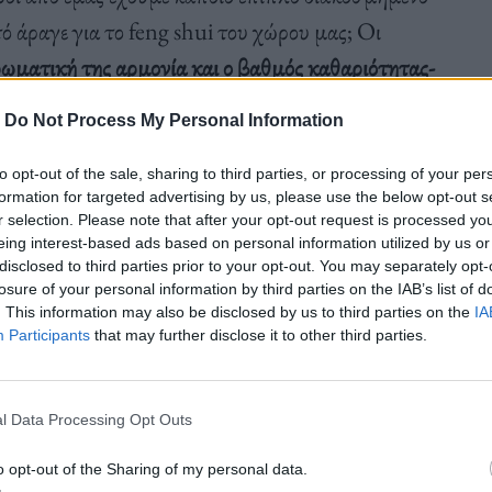
τό άραγε για το feng shui του χώρου μας; Οι
χρωματική της αρμονία και ο βαθμός καθαριότητας-
ιάμεσου χώρου κάτι σαν μια νεκρά ζώνη, έναν μη
-
Do Not Process My Personal Information
ο έπιπλο αυτό.
Ήρθε λοιπόν η στιγμή να
κερδίσει ίσως την αναγνώριση που του αξίζει.
to opt-out of the sale, sharing to third parties, or processing of your per
formation for targeted advertising by us, please use the below opt-out s
r selection. Please note that after your opt-out request is processed y
eing interest-based ads based on personal information utilized by us or
disclosed to third parties prior to your opt-out. You may separately opt-
losure of your personal information by third parties on the IAB’s list of
ρωτοκαθεδρία έχει η καρέκλα
-η οποία ουκ ολίγες
. This information may also be disclosed by us to third parties on the
IA
Participants
that may further disclose it to other third parties.
l Data Processing Opt Outs
άλλο δωμάτιο όταν είχαμε επισκέψεις; Πόσες και
ην ξεφορτωθούμε διά παντός;
». Όταν για
o opt-out of the Sharing of my personal data.