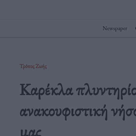
Μετάβαση
στο
περιεχόμενο
Newspaper
Τρόπος Ζωής
Καρέκλα πλυντηρίο
ανακουφιστική νήσο
μας