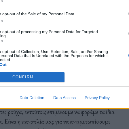
In
ο σπίτι στο Παγκράτι, σκέφτηκα: «
Τέρμα η
 Έτσι η καρέκλα καταργήθηκε από το σαλόνι, αλλά
o opt-out of the Sale of my Personal Data.
In
σα από τις στάχτες της σε άλλο δωμάτιο
.
to opt-out of processing my Personal Data for Targeted
ing.
In
o opt-out of Collection, Use, Retention, Sale, and/or Sharing
ersonal Data that Is Unrelated with the Purposes for which it
lected.
εων, ο χρόνος που μου απομένει για καμιά δουλειά
Out
α με τα άπλυτα αποζητά ολοένα και πιο επιτακτικά
CONFIRM
ξη ότι έχω άλλες προτεραιότητες – αλλά πλέον την
τά βρώμικα για το πλυντήριο, όχι αρκετά καθαρά
Data Deletion
Data Access
Privacy Policy
ημένα ρούχα που είναι έτοιμα για την επόμενη
ς ρούχα, εντούτοις επιμένουμε να φοράμε τα ίδια
τα. Είναι η πανοπλία μας για να αντιμετωπίσουμε