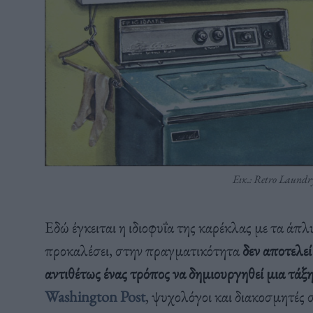
Εικ.: Retro Laund
Εδώ έγκειται η ιδιοφυΐα της καρέκλας με τα άπλ
προκαλέσει, στην πραγματικότητα
δεν αποτελεί
αντιθέτως ένας τρόπος να δημιουργηθεί μια τάξη
Washington
Post
, ψυχολόγοι και διακοσμητές