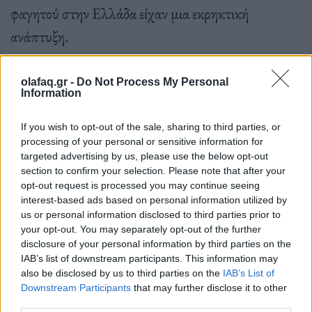
φαγητού στην Ελλάδα είχαν μια εκρηκτική
ανάπτυξη.
olafaq.gr -
Do Not Process My Personal
Πραγματικά, δεν υπάρχει τίποτα τόσο βολικό όσο
Information
το αγαπημένο σας εστιατόριο που έρχεται απευθείας
If you wish to opt-out of the sale, sharing to third parties, or
στο σαλόνι σας καθώς ανάβετε το κλιματιστικό και
processing of your personal or sensitive information for
targeted advertising by us, please use the below opt-out
βάζετε την αγαπημένη σας σειρά στο Netflix. Όταν
section to confirm your selection. Please note that after your
η ανάθεση του επίπονου καθήκοντος του
opt-out request is processed you may continue seeing
interest-based ads based on personal information utilized by
μαγειρέματος σε τρίτους είναι τόσο εύκολη όσο
us or personal information disclosed to third parties prior to
μερικά αγγίγματα σε μια οθόνη, είναι εύκολο να
your opt-out. You may separately opt-out of the further
disclosure of your personal information by third parties on the
καταλάβει κανείς γιατί οι online παραγγελίες και
IAB’s list of downstream participants. This information may
παράδοση έχουν αυξηθεί 300% ταχύτερα από την
also be disclosed by us to third parties on the
IAB’s List of
Downstream Participants
that may further disclose it to other
κίνηση στα εστιατόρια.
third parties.