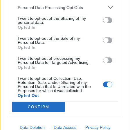
Personal Data Processing Opt Outs
I want to opt-out of the Sharing of my
personal data.
Opted In
Πιθανότατα η έλλειψη τεχνικών δεξιοτήτων στην
I want to opt-out of the Sale of my
κουζίνα να μην είναι ο μόνος ένοχος για την
Personal Data.
Opted In
εξαφάνιση των καθορισμένων χώρων φαγητού. Η
αύξηση του πληθωρισμού και των τιμών στο
I want to opt-out of processing my
Personal Data for Targeted Advertising.
Opted In
supermarket μπορεί επίσης να είναι εν μέρει
υπεύθυνη. Όπως επίσης και οι τρελές τιμές των
I want to opt-out of Collection, Use,
Retention, Sale, and/or Sharing of my
Personal Data that Is Unrelated with the
ενοικίων, αλλά και η διαμόρφωση χώρων ώστε να
Purposes for which it was collected.
Opted Out
είναι τουριστικά εκμεταλλεύσιμοι. Και πώς
μεταφράζεται αυτό;
Διαθέσιμος χώρος = χρήμα
.
CONFIRM
Οπότε, μια κουζίνα μπορεί κάλλιστα να περιοριστεί
σε έναν βραστήρα κι έναν φούρνο μικροκυμάτων.
Data Deletion
Data Access
Privacy Policy