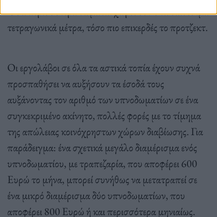
Όσα περισσότερα δωμάτια χωρέσουν στα διαθέσιμα
τετραγωνικά μέτρα, τόσο πιο επικερδές το προτζεκτ.
Οι εργολάβοι σε όλα τα αστικά τοπία έχουν συχνά
προσπαθήσει να αυξήσουν τα έσοδά τους
αυξάνοντας τον αριθμό των υπνοδωματίων σε ένα
συγκεκριμένο ακίνητο, πολλές φορές με το τίμημα
της απώλειας κοινόχρηστων χώρων διαβίωσης. Για
παράδειγμα: ένα σχετικά μεγάλο διαμέρισμα ενός
υπνοδωματίου, με τραπεζαρία, που αποφέρει 600
Ευρώ το μήνα, μπορεί συνήθως να μετατραπεί σε
ένα μικρό διαμέρισμα δύο υπνοδωματίων, που
αποφέρει 800 Ευρώ ή και περισσότερα μηνιαίως.