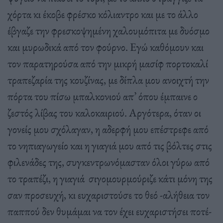
χόρτα κι έκοβε φρέσκο κόλιαντρο και με το άλλο
έβγαζε την φρεσκοψημένη χαλουμόπιτα με δυόσμο
και μυρωδικά από τον φούρνο. Εγώ καθόμουν και
τον παρατηρούσα από την μικρή μασίφ πορτοκαλί
τραπεζαρία της κουζίνας, με δίπλα μου ανοιχτή την
πόρτα του πίσω μπαλκονιού απ’ όπου έμπαινε ο
ζεστός λίβας του καλοκαιριού. Αργότερα, όταν οι
γονείς μου σχόλαγαν, η αδερφή μου επέστρεφε από
το νηπιαγωγείο και η γιαγιά μου από τις βόλτες στις
φιλενάδες της, συγκεντρωνόμασταν όλοι γύρω από
το τραπέζι, η γιαγιά σιγομουρμούριζε κάτι μόνη της
σαν προσευχή, κι ευχαριστούσε το θεό -αλήθεια τον
παππού δεν θυμάμαι να τον έχει ευχαριστήσει ποτέ-