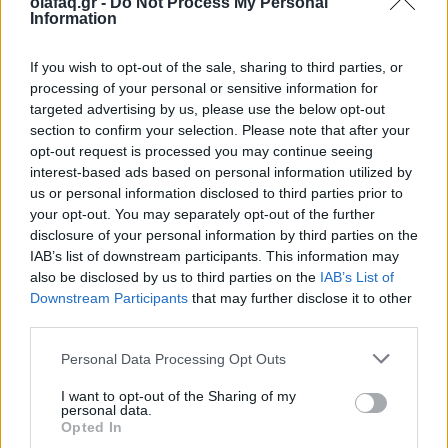
απομάκρυνση από αυτές τις ανάγκες θα τους κάνει
olafaq.gr -
Do Not Process My Personal
Information
«ανώτερους», σχεδόν σαν να είναι απαλλαγμένοι
από την ευθραυστότητα και τα πάθη της
If you wish to opt-out of the sale, sharing to third parties, or
processing of your personal or sensitive information for
ανθρώπινης φύσης.
targeted advertising by us, please use the below opt-out
section to confirm your selection. Please note that after your
opt-out request is processed you may continue seeing
interest-based ads based on personal information utilized by
us or personal information disclosed to third parties prior to
your opt-out. You may separately opt-out of the further
Ποια είναι η ψυχολογική βάση αυτής της ανάγκης:
disclosure of your personal information by third parties on the
IAB’s list of downstream participants. This information may
also be disclosed by us to third parties on the
IAB’s List of
Downstream Participants
that may further disclose it to other
• Αυτή η συμπεριφορά μπορεί να προέρχεται από
third parties.
μια βαθύτερη ανάγκη για έλεγχο, από φόβο για το
Personal Data Processing Opt Outs
χάος ή τα συναισθήματα που συνδέονται με την
I want to opt-out of the Sharing of my
ανθρώπινη φύση.
personal data.
Opted In
• Μπορεί επίσης να συνδέεται με τραυματικές