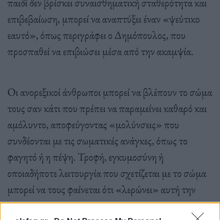
παιδί δεν βρίσκει συναισθηματική σταθερότητα και
επιβεβαίωση, μπορεί να αναπτύξει έναν «ψεύτικο
εαυτό», όπως περιγράφει ο Δημόπουλος, που
προσπαθεί να επιβιώσει μέσα από την ακαμψία​.
Οι ανορεξικοί άνθρωποι μπορεί να βλέπουν το σώμα
τους σαν κάτι που πρέπει να παραμείνει καθαρό και
αμόλυντο, αποφεύγοντας «μολύνσεις» που
συνδέονται με τις σωματικές ανάγκες, όπως το
φαγητό ή η πέψη. Τροφή, εγκυμοσύνη ή
οποιαδήποτε λειτουργία που σχετίζεται με το σώμα
μπορεί να τους φαίνεται ότι «λερώνει» αυτή την
αγνότητα. Υπάρχει συχνά μια φαντασίωση ότι η