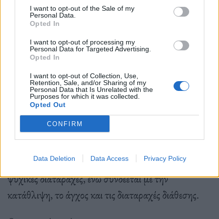
I want to opt-out of the Sale of my
εμπειρίες, όπου η επαναφορά αυτής της
Personal Data.
Opted In
«καθαρότητας» λειτουργεί σαν μηχανισμός άμυνας
για να προστατεύσει το άτομο από το
I want to opt-out of processing my
Personal Data for Targeted Advertising.
Opted In
συναισθηματικό πόνο.
I want to opt-out of Collection, Use,
Retention, Sale, and/or Sharing of my
Βιολογικές και ψυχολογικές επιπτώσεις
Personal Data that Is Unrelated with the
Purposes for which it was collected.
Opted Out
Η ψυχογενής ανορεξία έχει σοβαρές επιπτώσεις, από
CONFIRM
την καρδιακή ανεπάρκεια και την οστεοπόρωση,
μέχρι την πολυοργανική ανεπάρκεια. Η
Data Deletion
Data Access
Privacy Policy
θνησιμότητά της είναι η υψηλότερη από όλες τις
ψυχικές διαταραχές, ενώ συνδέεται με την
κατάθλιψη, το άγχος και τις διαταραχές διάθεσης.