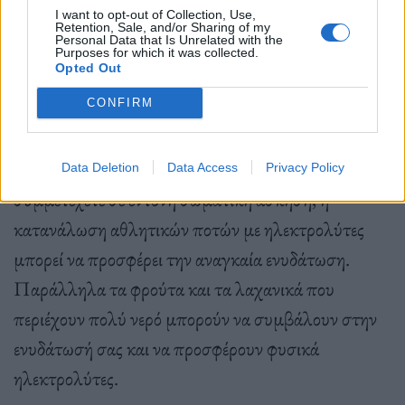
αφυδάτωση.
I want to opt-out of Collection, Use,
Retention, Sale, and/or Sharing of my
Personal Data that Is Unrelated with the
Purposes for which it was collected.
Opted Out
Για να διατηρηθείτε ενυδατωμένοι και να
υποστηρίξετε τη συνολική σας υγεία, το νερό
CONFIRM
παραμένει η καλύτερη επιλογή. Εάν βρίσκεστε σε
συνθήκες όπου η θερμοκρασία είναι υψηλή ή αν
Data Deletion
Data Access
Privacy Policy
συμμετέχετε σε έντονη σωματική άσκηση, η
κατανάλωση αθλητικών ποτών με ηλεκτρολύτες
μπορεί να προσφέρει την αναγκαία ενυδάτωση.
Παράλληλα τα φρούτα και τα λαχανικά που
περιέχουν πολύ νερό μπορούν να συμβάλουν στην
ενυδάτωσή σας και να προσφέρουν φυσικά
ηλεκτρολύτες.