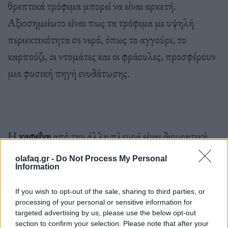
θρεπτικά τρόφιμα μπορεί να είναι αρκετή.
Αξιοσημείωτο είναι πως τα τρόφιμα με υψηλή
περιεκτικότητα σε νερό, όπως το αγγούρι, το
καρπούζι, οι ντομάτες και οι φράουλες, προσφέρουν
μια φυσική πηγή ενυδάτωσης.
Η
καφεΐνη
από την άλλη πλευρά είναι διουρητική,
πράγμα που σημαίνει ότι μπορεί να σας κάνει να
olafaq.gr -
Do Not Process My Personal
ουρείτε πιο συχνά και να αυξήσει τον κίνδυνο
Information
αφυδάτωσης. Αν και ένα φλιτζάνι καφέ μπορεί να
If you wish to opt-out of the sale, sharing to third parties, or
σας ανακουφίσει από τη δίψα,
δεν αποτελεί την
processing of your personal or sensitive information for
targeted advertising by us, please use the below opt-out
ιδανική επιλογή για ενυδάτωση
, ειδικά αν
section to confirm your selection. Please note that after your