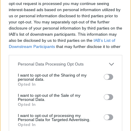
καταναλώνετε μεγάλες ποσότητες.
Το ίδιο ισχύει και
opt-out request is processed you may continue seeing
interest-based ads based on personal information utilized by
για τα αλκοολούχα ποτά
. Αν και με το αλκοόλ
us or personal information disclosed to third parties prior to
your opt-out. You may separately opt-out of the further
συνήθως συνοδεύεται νερό για να ανακουφίσει την
disclosure of your personal information by third parties on the
αφυδάτωση, η κατανάλωση αλκοόλ θα προκαλέσει
IAB’s list of downstream participants. This information may
also be disclosed by us to third parties on the
IAB’s List of
περισσότερο πρόβλημα αφυδάτωσης παρά
Downstream Participants
that may further disclose it to other
ανακούφιση.
third parties.
Personal Data Processing Opt Outs
I want to opt-out of the Sharing of my
personal data.
Opted In
Τα αναψυκτικά με υψηλή περιεκτικότητα σε ζάχαρη
I want to opt-out of the Sale of my
Personal Data.
είναι επίσης στην ίδια κατηγορία. Οι υψηλές
Opted In
ποσότητες ζάχαρης όχι μόνο προσφέρουν κενές
I want to opt-out of processing my
Personal Data for Targeted Advertising.
θερμίδες, αλλά μπορούν και να εντείνουν την
Opted In