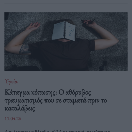
Υγεία
Κάταγμα κόπωσης: O αθόρυβος
τραυματισμός που σε σταματά πριν το
καταλάβεις
11.04.26
Δεν έρχεται με θόρυβο, αλλά με επιμονή· το κάταγμα