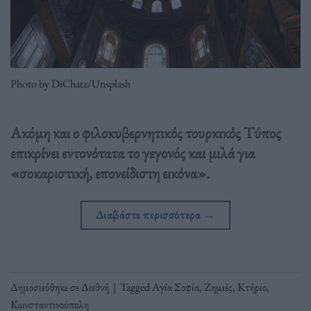
Photo by DiChatz/Unsplash
Ακόμη και ο φιλοκυβερνητικός τουρκικός Τύπος
επικρίνει εντονότατα το γεγονός και μιλά για
«σοκαριστική, επονείδιστη εικόνα».
Διαβάστε περισσότερα
→
Δημοσιεύθηκε σε
Διεθνή
|
Tagged
Αγία Σοφία
,
Ζημιές
,
Κτήριο
,
Κωνσταντινούπολη