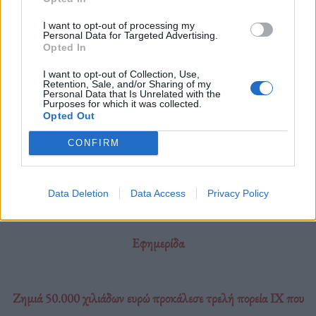
Η βύθιση του Moskva θεωρείται ταπείνωση για την
Ρωσία και τον στόλο της.
I want to opt-out of processing my
Personal Data for Targeted Advertising.
Opted In
Διαβάστε περισσότερα
→
I want to opt-out of Collection, Use,
Retention, Sale, and/or Sharing of my
Personal Data that Is Unrelated with the
Purposes for which it was collected.
Opted Out
Δημοσιεύθηκε σε
Διεθνή
|
Tagged
Moskva
,
Αγνοούμενοι
,
Ανθρώπινες
CONFIRM
Απώλειες
,
Ζημιές
,
Καταδρομικό Moskva
,
Κρεμλίνο
,
Νεκροί
,
Ρωσία
Data Deletion
Data Access
Privacy Policy
Εφημερίδα
Ζημιά 50.000 χιλιάδων ευρώ προκάλεσε τρελή πορεία ΙΧ που