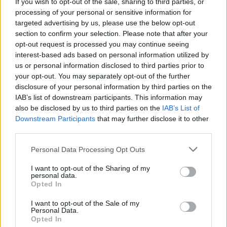
If you wish to opt-out of the sale, sharing to third parties, or
processing of your personal or sensitive information for
targeted advertising by us, please use the below opt-out
section to confirm your selection. Please note that after your
opt-out request is processed you may continue seeing
interest-based ads based on personal information utilized by
us or personal information disclosed to third parties prior to
your opt-out. You may separately opt-out of the further
disclosure of your personal information by third parties on the
IAB’s list of downstream participants. This information may
Η μάχη με τα νερά και την λάσπη συνεχίζεται για 7η ημέρα στον
also be disclosed by us to third parties on the
IAB’s List of
Downstream Participants
that may further disclose it to other
Θεσσαλικό κάμπο που επλήγη από το κύμα κακοκαιρίας Daniel. Δευτέρα
third parties.
11 Σεπτεμβρίου 2023 (ΓΙΩΡΓΟΣ ΚΟΝΤΑΡΙΝΗΣ /
EUROKINISSI)
Personal Data Processing Opt Outs
I want to opt-out of the Sharing of my
personal data.
Οι κάτοικοι στη μικρή Αμαλιάπολη προσπαθούν να
Opted In
μαζέψουν τα συντρίμμια του χωριού τους και
I want to opt-out of the Sale of my
περιμένουν τα κλιμάκια που θα καταγράψουν τις
Personal Data.
Opted In
ζημιές.