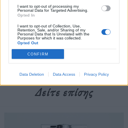
I want to opt-out of processing my
Personal Data for Targeted Advertising.
Opted In
Διαβάστε περισσότερα
→
I want to opt-out of Collection, Use,
Retention, Sale, and/or Sharing of my
Personal Data that Is Unrelated with the
Purposes for which it was collected.
Opted Out
Δημοσιεύθηκε σε
Ελλάδα
|
Tagged
Ζημιές
,
παγασητικός
,
Πλημμύρες
,
Χωριό
CONFIRM
Data Deletion
Data Access
Privacy Policy
Δείτε επίσης