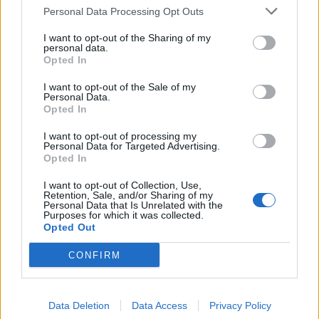
Personal Data Processing Opt Outs
I want to opt-out of the Sharing of my
personal data.
Opted In
Κινηματογράφος
The Blair Witch Project επιστρέφει στους
I want to opt-out of the Sale of my
Personal Data.
κινηματογράφους με νέα ταινία το 2027
Opted In
01.07.26
I want to opt-out of processing my
Personal Data for Targeted Advertising.
Opted In
Όλα όσα γνωρίζουμε για τη νέα εκδοχή του The Blair Witch
I want to opt-out of Collection, Use,
Project από τη Lionsgate: ημερομηνία
Retention, Sale, and/or Sharing of my
Personal Data that Is Unrelated with the
Purposes for which it was collected.
Opted Out
CONFIRM
Data Deletion
Data Access
Privacy Policy