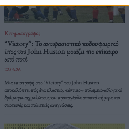
Κινηματογράφος
“Victory”: Το αντιφασιστικό ποδοσφαιρικό
έπος του John Huston μοιάζει πιο επίκαιρο
από ποτέ
22.06.26
Μια επιστροφή στο "Victory" του John Huston
αποκαλύπτει πώς ένα κλασικό, «έντιμο» πολεμικό-αθλητικό
δράμα για αιχμαλώτους και προπαγάνδα αποκτά σήμερα πιο
σκοτεινές και πολιτικές αναγνώσεις.