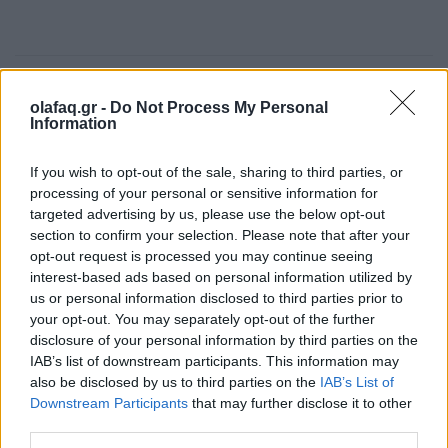
Δημοσιεύθηκε σε
Κινηματογράφος
|
Tagged
Nouvelle Vague
,
αθάνατος
,
γαλλικό σινεμά
,
Ζαν Πολ Μπελμοντό
,
ζωή
olafaq.gr -
Do Not Process My Personal
Information
If you wish to opt-out of the sale, sharing to third parties, or
processing of your personal or sensitive information for
targeted advertising by us, please use the below opt-out
Δείτε επίσης
section to confirm your selection. Please note that after your
opt-out request is processed you may continue seeing
interest-based ads based on personal information utilized by
us or personal information disclosed to third parties prior to
your opt-out. You may separately opt-out of the further
disclosure of your personal information by third parties on the
IAB’s list of downstream participants. This information may
also be disclosed by us to third parties on the
IAB’s List of
Downstream Participants
that may further disclose it to other
third parties.