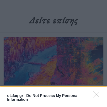
Δείτε επίσης
Υγεία
olafaq.gr -
Do Not Process My Personal
Information
Η ζέστη δεν είναι πια “καιρός”, είναι beta test