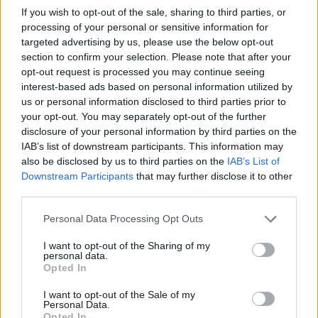
επιβίωσης
If you wish to opt-out of the sale, sharing to third parties, or
21.04.26
processing of your personal or sensitive information for
targeted advertising by us, please use the below opt-out
section to confirm your selection. Please note that after your
Ξεχάστε το θερμόμετρο και το «πιες νεράκι». Η νέα ζέστη
opt-out request is processed you may continue seeing
μετριέται στο πόσο γρήγορα λυγίζει το σώμα, ενώ οι πόλεις
interest-based ads based on personal information utilized by
συνεχίζουν να λειτουργούν σαν να βρισκόμαστε ακόμη στο
us or personal information disclosed to third parties prior to
1994 και περιμένουμε αεράκι.
your opt-out. You may separately opt-out of the further
disclosure of your personal information by third parties on the
IAB’s list of downstream participants. This information may
also be disclosed by us to third parties on the
IAB’s List of
Downstream Participants
that may further disclose it to other
third parties.
Personal Data Processing Opt Outs
I want to opt-out of the Sharing of my
personal data.
Opted In
I want to opt-out of the Sale of my
Personal Data.
Opted In