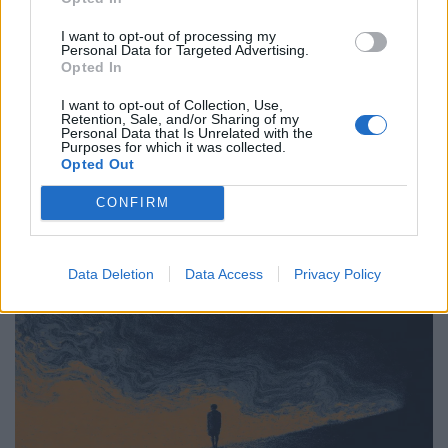
Υγεία
I want to opt-out of processing my
Κάταγμα κόπωσης: O αθόρυβος
Personal Data for Targeted Advertising.
Opted In
τραυματισμός που σε σταματά πριν το
καταλάβεις
I want to opt-out of Collection, Use,
Retention, Sale, and/or Sharing of my
Personal Data that Is Unrelated with the
11.04.26
Purposes for which it was collected.
Opted Out
Δεν έρχεται με θόρυβο, αλλά με επιμονή· το κάταγμα
CONFIRM
κόπωσης είναι το μήνυμα του σώματος όταν η
υπερπροσπάθεια ξεπερνά τα όριά του.
Data Deletion
Data Access
Privacy Policy