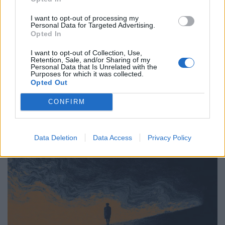
Υγεία
I want to opt-out of processing my
Κάταγμα κόπωσης: O αθόρυβος
Personal Data for Targeted Advertising.
Opted In
τραυματισμός που σε σταματά πριν το
καταλάβεις
I want to opt-out of Collection, Use,
Retention, Sale, and/or Sharing of my
Personal Data that Is Unrelated with the
11.04.26
Purposes for which it was collected.
Opted Out
Δεν έρχεται με θόρυβο, αλλά με επιμονή· το κάταγμα
CONFIRM
κόπωσης είναι το μήνυμα του σώματος όταν η
υπερπροσπάθεια ξεπερνά τα όριά του.
Data Deletion
Data Access
Privacy Policy