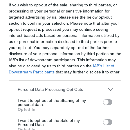
επιβίωσης
If you wish to opt-out of the sale, sharing to third parties, or
21.04.26
processing of your personal or sensitive information for
targeted advertising by us, please use the below opt-out
section to confirm your selection. Please note that after your
Ξεχάστε το θερμόμετρο και το «πιες νεράκι». Η νέα ζέστη
opt-out request is processed you may continue seeing
μετριέται στο πόσο γρήγορα λυγίζει το σώμα, ενώ οι πόλεις
interest-based ads based on personal information utilized by
συνεχίζουν να λειτουργούν σαν να βρισκόμαστε ακόμη στο
us or personal information disclosed to third parties prior to
1994 και περιμένουμε αεράκι.
your opt-out. You may separately opt-out of the further
disclosure of your personal information by third parties on the
IAB’s list of downstream participants. This information may
also be disclosed by us to third parties on the
IAB’s List of
Downstream Participants
that may further disclose it to other
third parties.
Personal Data Processing Opt Outs
I want to opt-out of the Sharing of my
personal data.
Opted In
I want to opt-out of the Sale of my
Personal Data.
Opted In