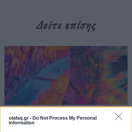
Δείτε επίσης
Υγεία
olafaq.gr -
Do Not Process My Personal
Information
Η ζέστη δεν είναι πια “καιρός”, είναι beta test