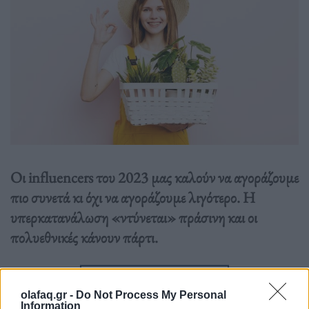
Οι influencers του 2023 μας καλούν να αγοράζουμε
πιο συνετά κι όχι να αγοράζουμε λιγότερο. Η
υπερκατανάλωση «ντύνεται» πράσινη και οι
πολυεθνικές κάνουν πάρτι.
Διαβάστε περισσότερα
→
olafaq.gr -
Do Not Process My Personal
Information