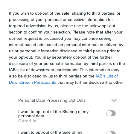
If you wish to opt-out of the sale, sharing to third parties, or
Δημοσιεύθηκε σε
Τάσεις
|
Tagged
De-influencing
,
Influencers
,
processing of your personal or sensitive information for
Βιώσιμη Μόδα
,
Βιωσιμότητα
,
Κλιματική Κρίση
targeted advertising by us, please use the below opt-out
section to confirm your selection. Please note that after your
opt-out request is processed you may continue seeing
interest-based ads based on personal information utilized by
us or personal information disclosed to third parties prior to
your opt-out. You may separately opt-out of the further
Τρόπος Ζωής
disclosure of your personal information by third parties on the
IAB’s list of downstream participants. This information may
also be disclosed by us to third parties on the
IAB’s List of
Downstream Participants
that may further disclose it to other
Η βιώσιμη μόδα δεν είναι προσιτή στους νέους
third parties.
Personal Data Processing Opt Outs
Σύμφωνα με νέα έρευνα, οι Gen Z και οι
I want to opt-out of the Sharing of my
Millennials δε μπορούν να αγοράσουν
personal data.
Opted In
βιώσιμη μόδα λόγω της κρίσης ακρίβειας.
I want to opt-out of the Sale of my