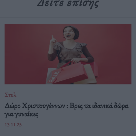
Δείτε επίσης
Στυλ
Δώρο Χριστουγέννων : Βρες τα ιδανικά δώρα
για γυναίκες
13.11.25