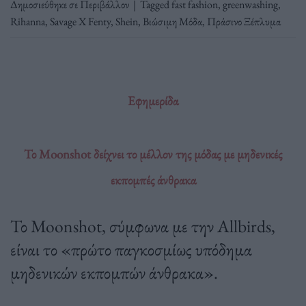
Δημοσιεύθηκε σε
Περιβάλλον
|
Tagged
fast fashion
,
greenwashing
,
Rihanna
,
Savage X Fenty
,
Shein
,
Βιώσιμη Μόδα
,
Πράσινο Ξέπλυμα
Εφημερίδα
Το Moonshot δείχνει το μέλλον της μόδας με μηδενικές
εκπομπές άνθρακα
Το Moonshot, σύμφωνα με την Allbirds,
είναι το «πρώτο παγκοσμίως υπόδημα
μηδενικών εκπομπών άνθρακα».