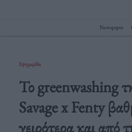
Μετάβαση
στο
περιεχόμενο
Newspaper
Εφημερίδα
Το greenwashing τ
Savage x Fenty βα
χειρότερα και από τ