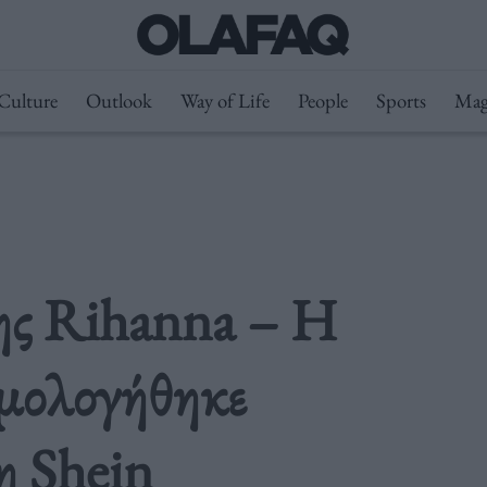
Culture
Outlook
Way of Life
People
Sports
Mag
ης Rihanna – Η
θμολογήθηκε
η Shein