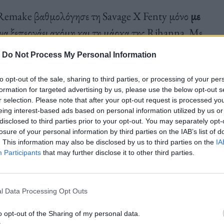
Remake βαθμολόγησε τη Savage X Fenty μόνο
με
n να ξεπερνάει ακόμη και τη μάρκα της Rihanna. Με
ι η μάρκα της σούπερ σταρ:
-
Do Not Process My Personal Information
to opt-out of the sale, sharing to third parties, or processing of your per
νίας όσον αφορά τις κοινωνικές και
formation for targeted advertising by us, please use the below opt-out s
r selection. Please note that after your opt-out request is processed y
ντας απλώς στον ιστότοπό της ότι τα προϊόντα
eing interest-based ads based on personal information utilized by us or
disclosed to third parties prior to your opt-out. You may separately opt-
losure of your personal information by third parties on the IAB’s list of
. This information may also be disclosed by us to third parties on the
IA
Participants
that may further disclose it to other third parties.
οιούν
συνθετικά υλικά με βάση το πετρέλαιο
και η
 για τις εκπομπές διοξειδίου του άνθρακα. Επίσης,
l Data Processing Opt Outs
ν για τον καθορισμό κατευθυντήριων γραμμών για
o opt-out of the Sharing of my personal data.