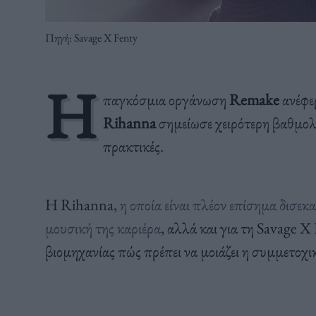
Πηγή: Savage X Fenty
Η
παγκόσμια οργάνωση
Remake
ανέφε
Rihanna
σημείωσε χειρότερη βαθμο
πρακτικές.
Η Rihanna,
η οποία είναι πλέον επίσημα δισε
μουσική της καριέρα
, αλλά και για τη Savage X
βιομηχανίας πώς πρέπει να μοιάζει η συμμετοχι