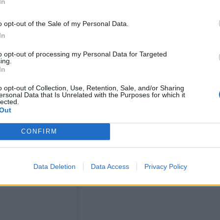
ίων με τα διεθνή εργασιακά πρότυπα.
In
o opt-out of the Sale of my Personal Data.
In
to opt-out of processing my Personal Data for Targeted
ing.
In
o opt-out of Collection, Use, Retention, Sale, and/or Sharing
ersonal Data that Is Unrelated with the Purposes for which it
lected.
Out
CONFIRM
Data Deletion
Data Access
Privacy Policy