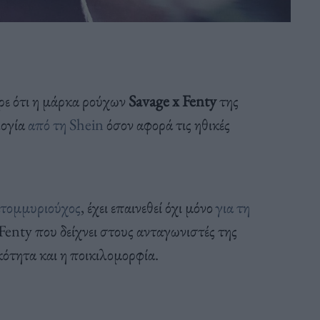
ρε ότι η μάρκα ρούχων
Savage x Fenty
της
λογία
από τη Shein
όσον αφορά τις ηθικές
κατομμυριούχος
, έχει επαινεθεί όχι μόνο
για τη
 Fenty που δείχνει στους ανταγωνιστές της
κότητα και η ποικιλομορφία.