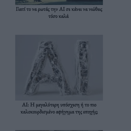
Γιατί το να ρωτάς την AI σε κάνει να νιώθεις
τόσο καλά
AI: Η μεγαλύτερη υπόσχεση ή το πιο
καλοκουρδισμένο αφήγημα της εποχής;