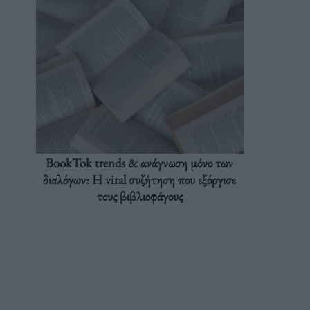
BookTok trends & ανάγνωση μόνο των
διαλόγων: Η viral συζήτηση που εξόργισε
τους βιβλιοφάγους