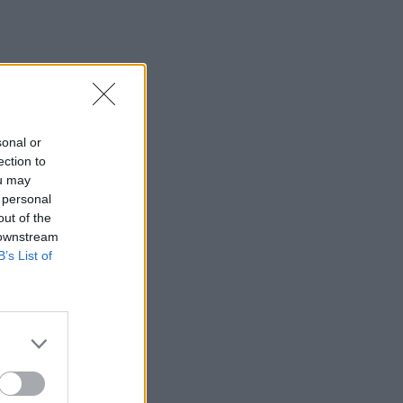
sonal or
ection to
ou may
 personal
out of the
 downstream
B’s List of