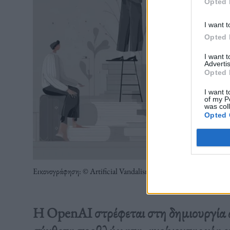
Opted 
I want t
Opted 
I want 
Advertis
Opted 
I want t
of my P
was col
Opted 
Εικονογράφηση: © Artificial Vandalism
Η OpenAI στρέφεται στη δημιουργία 