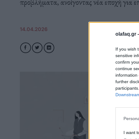
προβλήματα, ανοίγοντας νέα εποχή για επ
14.04.2026
olafaq.gr 
If you wish 
sensitive in
confirm you
continue se
information 
further disc
participants
Downstream 
Persona
I want t