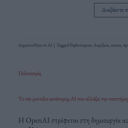
Διαβάστε 
Δημοσιεύθηκε σε
ΑΙ
|
Tagged
fbphotopost
,
Ακρίβεια
,
εικονα
,
πρ
Πολιτισμός
Tο νέο μοντέλο αυτόνομης AI που αλλάζει την επιστήμη
Η OpenAI στρέφεται στη δημιουργία αυ