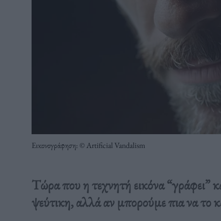
Εικονογράφηση: © Artificial Vandalism
Τώρα που η τεχνητή εικόνα “γράφει” κα
ψεύτικη, αλλά αν μπορούμε πια να το 