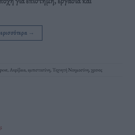
ποχή για επιστήμη, εργασία και
περισσότερα
→
post
,
Ακρίβεια
,
εμπιστοσύνη
,
Τεχνητή Νοημοσύνη
,
χρονος
η;