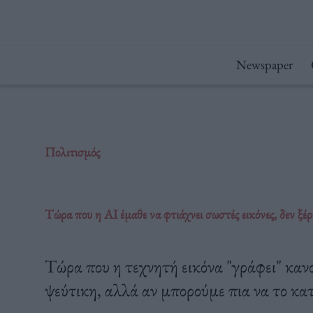
Μετάβαση
στο
περιεχόμενο
Newspaper
Πολιτισμός
Τώρα που η ΑΙ έμαθε να φτιάχνει σωστές εικόνες, δεν ξέρ
Τώρα που η τεχνητή εικόνα "γράφει" κανον
ψεύτικη, αλλά αν μπορούμε πια να το κ