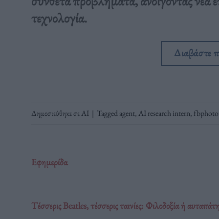
σύνθετα προβλήματα, ανοίγοντας νέα ε
τεχνολογία.
Διαβάστε 
Δημοσιεύθηκε σε
ΑΙ
|
Tagged
agent
,
AI research intern
,
fbphoto
Εφημερίδα
Τέσσερις Beatles, τέσσερις ταινίες: Φιλοδοξία ή αυταπάτ