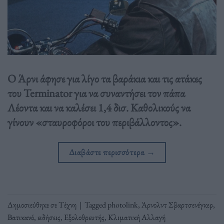
Ο Άρνι άφησε για λίγο τα βαράκια και τις ατάκες
του Terminator για να συναντήσει τον πάπα
Λέοντα και να καλέσει 1,4 δισ. Καθολικούς να
γίνουν «σταυροφόροι του περιβάλλοντος».
Διαβάστε περισσότερα
→
Δημοσιεύθηκε σε
Τέχνη
|
Tagged
photolink
,
Άρνολντ Σβαρτσενέγκερ
,
Βατικανό
,
ειδήσεις
,
Εξολοθρευτής
,
Κλιματική Αλλαγή