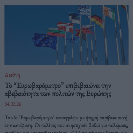
Διεθνή
Το “Ευρωβαρόμετρο” επιβεβαιώνει την
αβεβαιότητα των πολιτών της Ευρώπης
04.02.26
Το νέο "Ευρωβαρόμετρο" καταγράφει με ψυχρή ακρίβεια αυτή
την αντίφαση. Oι πολίτες που ανησυχούν βαθιά για πολέμους,
ακρίβεια και αποσταθεροποίηση, αλλά ταυτόχρονα ζητούν μια