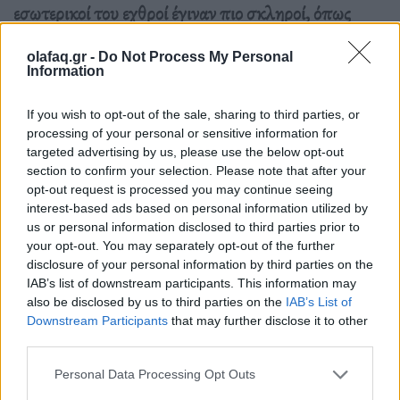
εσωτερικοί του εχθροί έγιναν πιο σκληροί, όπως
ανέφερε σε συνέντευξή του.
olafaq.gr -
Do Not Process My Personal
Information
Διαβάστε περισσότερα
→
If you wish to opt-out of the sale, sharing to third parties, or
processing of your personal or sensitive information for
targeted advertising by us, please use the below opt-out
section to confirm your selection. Please note that after your
Δημοσιεύθηκε σε
Διεθνή
|
Tagged
Βατικανό
,
Πάπας Φραγκίσκος
,
ταφή
opt-out request is processed you may continue seeing
interest-based ads based on personal information utilized by
us or personal information disclosed to third parties prior to
your opt-out. You may separately opt-out of the further
disclosure of your personal information by third parties on the
IAB’s list of downstream participants. This information may
Εφημερίδα
also be disclosed by us to third parties on the
IAB’s List of
Downstream Participants
that may further disclose it to other
third parties.
Ο Πάπας Φραγκίσκος έδιωξε από το σπίτι του έναν
Personal Data Processing Opt Outs
καρδινάλιο που τάσσεται κατά των ΛΟΑΤΚΙ+ και του