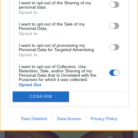
I want to opt-out of the Sharing of my
personal data.
αφαίρεσε τον μισθό του
Opted In
I want to opt-out of the Sale of my
Ο καρδινάλιος Raymond Burke έχει
Personal Data.
Opted In
αποκαλέσει την ομοφυλοφιλία «ασθένεια»
I want to opt-out of processing my
και ισχυρίστηκε ότι το εμβόλιο Covid-19
Personal Data for Targeted Advertising.
Opted In
εισάγει μικροτσίπ στους ανθρώπους.
I want to opt-out of Collection, Use,
Retention, Sale, and/or Sharing of my
Personal Data that Is Unrelated with the
Purposes for which it was collected.
Opted Out
30.11.2023
CONFIRM
Data Deletion
Data Access
Privacy Policy