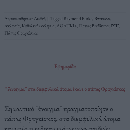
Δημοσιεύθηκε σε
Διεθνή
|
Tagged
Raymond Burke
,
Βατικανό
,
εκκλησία
,
Καθολική εκκλησία
,
ΛΟΑΤΚΙ+
,
Πάπας Βενέδικτος ΙΣΤ'
,
Πάπας Φραγκίσκος
Εφημερίδα
“Άνοιγμα” στα διεμφυλικά άτομα έκανε ο πάπας Φραγκίσκος
Σημαντικό "άνοιγμα" πραγματοποίησε ο
πάπας Φραγκίσκος, στα διεμφυλικά άτομα
και υπέρ των δικαιωμάτων των παιδιών