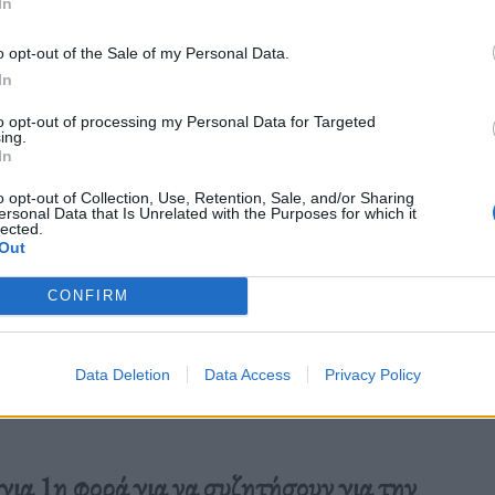
In
o opt-out of the Sale of my Personal Data.
In
to opt-out of processing my Personal Data for Targeted
ing.
In
o opt-out of Collection, Use, Retention, Sale, and/or Sharing
ersonal Data that Is Unrelated with the Purposes for which it
lected.
Out
CONFIRM
Data Deletion
Data Access
Privacy Policy
ια 1η φορά για να συζητήσουν για την