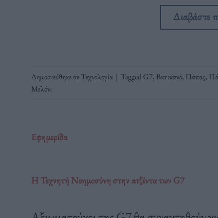
Διαβάστε 
Δημοσιεύθηκε σε
Τεχνολογία
|
Tagged
G7
,
Βατικανό
,
Πάπας
,
Πά
Μελόνι
Εφημερίδα
Η Τεχνητή Νοημοσύνη στην ατζέντα των G7
Αξιωματούχοι της G7 θα συναντηθούν για