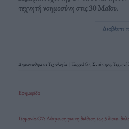
τεχνητή νοημοσύνη στις 30 Μαΐου.
Διαβάστε 
Δημοσιεύθηκε σε
Τεχνολογία
|
Tagged
G7
,
Συνάντηση
,
Τεχνητή
Εφημερίδα
Γερμανία-G7: Δέσμευση για τη διάθεση έως 5 δισεκ. δολ