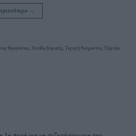
περισσότερα
→
πας Φραγκίσκος
,
Σύνοδος Κορυφής
,
Τεχνητή Νοημοσύνη
,
Τζόρτζια
 1η φορά για να συζητήσουν για την