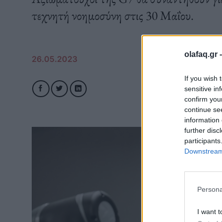
τεχνητή νοημοσύνη στις 30 Μαΐου.
olafaq.gr 
26.05.2023
If you wish 
sensitive in
confirm you
continue se
information 
further disc
participants
Downstream 
Persona
I want t