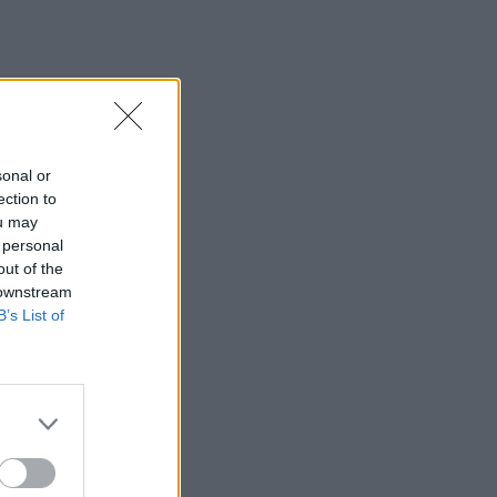
sonal or
ection to
ou may
 personal
out of the
 downstream
B’s List of