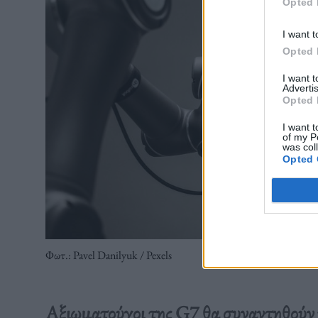
Opted 
I want t
Opted 
I want 
Advertis
Opted 
I want t
of my P
was col
Opted 
Φωτ.: Pavel Danilyuk / Pexels
Αξιωματούχοι της G7 θα συναντηθούν γ