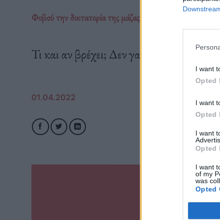
Downstream 
Φοβού την δικτατορία της μάζας των κοινωνικών δικτύω
Persona
Τι και αν βρέχει; Δεν γαμιέται, θα παραγ
I want t
Opted 
01.04.2022
I want t
Opted 
I want 
Advertis
Opted 
I want t
of my P
was col
Opted 