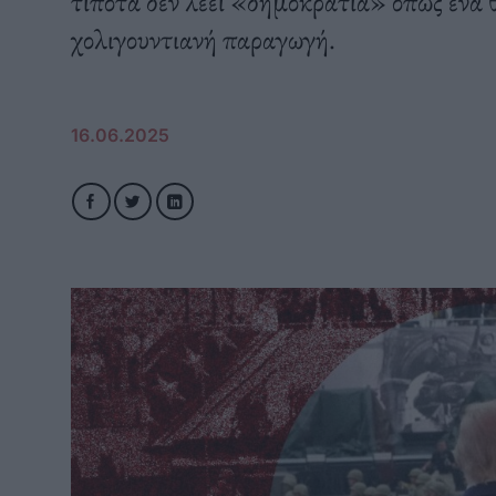
τίποτα δεν λέει «δημοκρατία» όπως ένα 
χολιγουντιανή παραγωγή.
16.06.2025