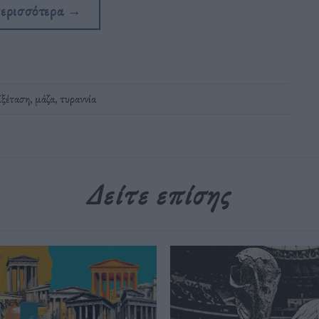
περισσότερα
→
Εξέταση
,
μάζα
,
τυραννία
Δείτε επίσης