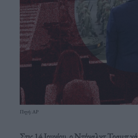
Πηγή: AP
Στις 14 Ιουνίου, ο Ντόναλντ Τραμπ χά