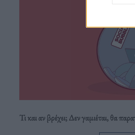
Τι και αν βρέχει; Δεν γαμιέται, θα παρα