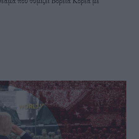
θέαμα που θυμίζει Βόρεια Κορέα με