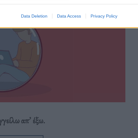
Data Deletion
Data Access
Privacy Policy
γγείλω απ’ έξω.