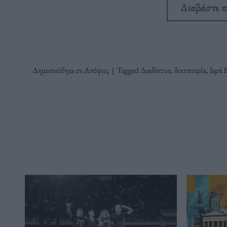
Διαβάστε 
Δημοσιεύθηκε σε
Απόψεις
|
Tagged
Διαδίκτυο
,
δικτατορία
,
Ιερά 