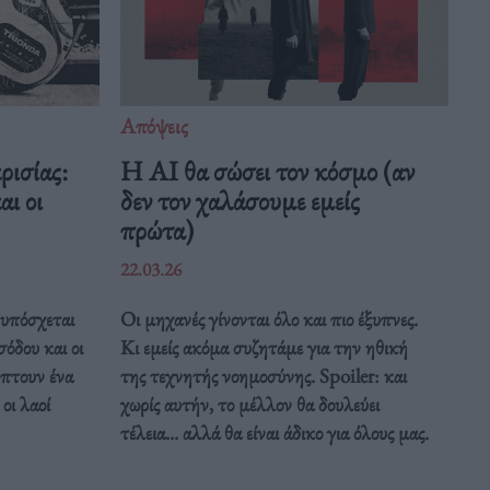
Απόψεις
ρισίας:
Η AI θα σώσει τον κόσμο (αν
ι οι
δεν τον χαλάσουμε εμείς
πρώτα)
22.03.26
υπόσχεται
Οι μηχανές γίνονται όλο και πιο έξυπνες.
σόδου και οι
Κι εμείς ακόμα συζητάμε για την ηθική
ύπτουν ένα
της τεχνητής νοημοσύνης. Spoiler: και
οι λαοί
χωρίς αυτήν, το μέλλον θα δουλεύει
τέλεια... αλλά θα είναι άδικο για όλους μας.