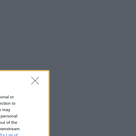
sonal or
ection to
ou may
 personal
out of the
 downstream
B’s List of