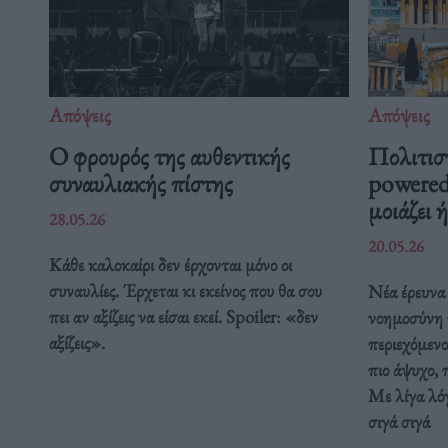
Απόψεις
Απόψεις
O φρουρός της αυθεντικής
Πολιτισ
συναυλιακής πίστης
powered
μοιάζει 
28.05.26
20.05.26
Κάθε καλοκαίρι δεν έρχονται μόνο οι
συναυλίες. Έρχεται κι εκείνος που θα σου
Νέα έρευνα 
πει αν αξίζεις να είσαι εκεί. Spoiler: «δεν
νοημοσύνη τ
αξίζεις».
περιεχόμενο
πιο άψυχο, 
Με λίγα λόγ
σιγά σιγά