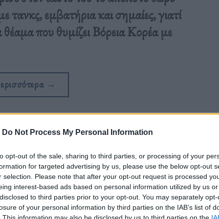
ε τανκς, εμβατήρια και σημαίες, γιατί
 θέαμα που θυμίζει Βόρεια Κορέα με
περισσότερα
→
-
Do Not Process My Personal Information
ρατία
,
Νομπελίστες
,
Σιωπή
,
τυραννία
,
φασισμος
to opt-out of the sale, sharing to third parties, or processing of your per
formation for targeted advertising by us, please use the below opt-out s
r selection. Please note that after your opt-out request is processed y
eing interest-based ads based on personal information utilized by us or
disclosed to third parties prior to your opt-out. You may separately opt-
losure of your personal information by third parties on the IAB’s list of
. This information may also be disclosed by us to third parties on the
IA