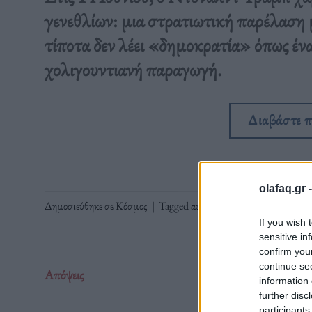
γενεθλίων: μια στρατιωτική παρέλαση μ
τίποτα δεν λέει «δημοκρατία» όπως ένα
χολιγουντιανή παραγωγή.
Διαβάστε 
olafaq.gr 
Δημοσιεύθηκε σε
Κόσμος
|
Tagged
αυταρχικά καθεστώτα
,
Δημοκ
If you wish 
sensitive in
confirm you
continue se
Απόψεις
information 
further disc
participants