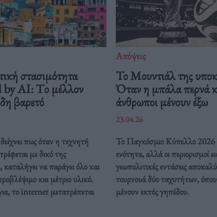
Απόψεις
τική στασιμότητα
Το Μουντιάλ της υποκ
 by AI: Tο μέλλον
Όταν η μπάλα περνά κα
ήδη βαρετό
άνθρωποι μένουν έξω
23.04.26
δείχνει πως όταν η τεχνητή
Το Παγκόσμιο Κύπελλο 2026 
ρέφεται με δικό της
ενότητα, αλλά οι περιορισμοί ει
, καταλήγει να παράγει όλο και
γεωπολιτικές εντάσεις αποκαλ
προβλέψιμο και μέτριο υλικό.
τουρνουά δύο ταχυτήτων, όπου 
ια, το internet μετατρέπεται
μένουν εκτός γηπέδου.