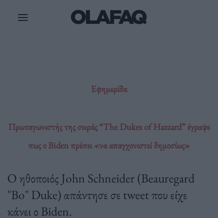
Μετάβαση
στο
περιεχόμενο
Εφημερίδα
Πρωταγωνιστής της σειράς “The Dukes of Hazzard” έγραψε
πως ο Biden πρέπει «να απαγχονιστεί δημοσίως»
Ο ηθοποιός John Schneider (Beauregard
"Bo" Duke) απάντησε σε tweet που είχε
κάνει ο Biden.