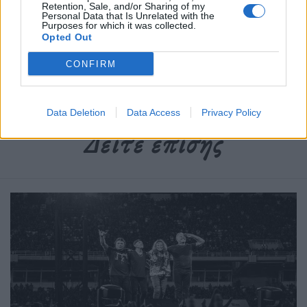
Retention, Sale, and/or Sharing of my
Personal Data that Is Unrelated with the
Purposes for which it was collected.
Δημοσιεύθηκε σε
Απόψεις
|
Tagged
tweet
,
αποψεις
,
αστεγοι
,
Opted Out
επισιτιστικές συμβουλες
,
Στέφανος Τσίτσιπας
CONFIRM
Data Deletion
Data Access
Privacy Policy
Δείτε επίσης