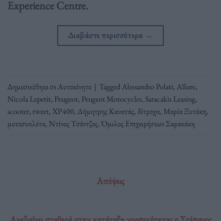
Experience Centre.
Διαβάστε περισσότερα
→
Δημοσιεύθηκε σε
Αυτοκίνητο
|
Tagged
Alessandro Polati
,
Allure
,
Nicola Lepetit
,
Peugeot
,
Peugeot Motocycles
,
Saracakis Leasing
,
scooter
,
tweet
,
XP400
,
Δήμητρης Κανατάς
,
δίτροχα
,
Μαρία Ξυτάκη
,
μοτοσυκλέτα
,
Ντίνος Τσόντζος
,
Όμιλος Επιχειρήσεων Σαρακάκη
Απόψεις
Aνεβαίνει σταθερά στην κατάταξη γραφικότητας ο Στέφανος