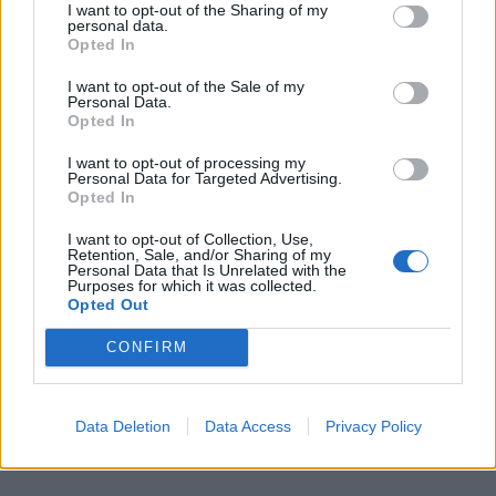
I want to opt-out of the Sharing of my
στις ερωτικές σχέσεις, έτσι και στις φιλικές,
personal data.
Opted In
υπάρχουν σημάδια που υποδηλώνουν τοξικότητα
και προβλήματα.
I want to opt-out of the Sale of my
Personal Data.
Opted In
Διαβάστε περισσότερα
→
I want to opt-out of processing my
Personal Data for Targeted Advertising.
Opted In
I want to opt-out of Collection, Use,
Retention, Sale, and/or Sharing of my
Personal Data that Is Unrelated with the
Δημοσιεύθηκε σε
Τρόπος Ζωής
|
Tagged
red flags
,
προβληματα
,
Purposes for which it was collected.
Τοξικότητα
,
φιλία
,
φιλικές σχέσεις
Opted Out
CONFIRM
Απόψεις
Data Deletion
Data Access
Privacy Policy