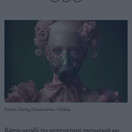
Εικόνα: Γιάννης Παπαϊωάννου / Olafaq
Κάπου μεταξύ του αποπνικτικού πεσιμισμού και