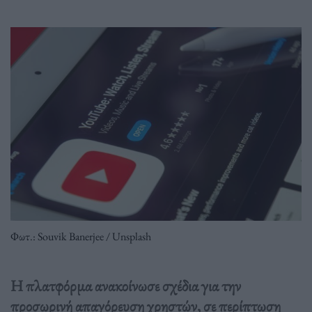
Φωτ.: Souvik Banerjee / Unsplash
H πλατφόρμα ανακοίνωσε σχέδια για την
προσωρινή απαγόρευση χρηστών, σε περίπτωση