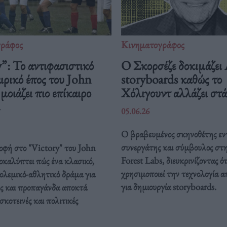
γράφος
Κινηματογράφος
”: Το αντιφασιστικό
Ο Σκορσέζε δοκιμάζει
ρικό έπος του John
storyboards καθώς το
οιάζει πιο επίκαιρο
Χόλιγουντ αλλάζει στ
05.06.26
Ο βραβευμένος σκηνοθέτης εν
συνεργάτης και σύμβουλος στ
οφή στο "Victory" του John
Forest Labs, διευκρινίζοντας ότ
καλύπτει πώς ένα κλασικό,
χρησιμοποιεί την τεχνολογία α
ολεμικό-αθλητικό δράμα για
για δημιουργία storyboards.
ς και προπαγάνδα αποκτά
σκοτεινές και πολιτικές