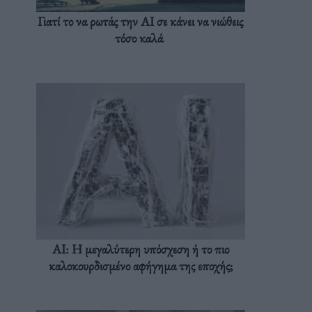
Γιατί το να ρωτάς την AI σε κάνει να νιώθεις
τόσο καλά
AI: Η μεγαλύτερη υπόσχεση ή το πιο
καλοκουρδισμένο αφήγημα της εποχής;