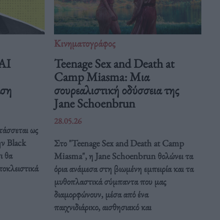
Κινηματογράφος
 AI
Teenage Sex and Death at
Camp Miasma: Μια
άση
σουρεαλιστική οδύσσεια της
Jane Schoenbrun
28.05.26
τάσσεται ως
ην Black
Στο "Teenage Sex and Death at Camp
ι θα
Miasma", η Jane Schoenbrun θολώνει τα
ποκλειστικά
όρια ανάμεσα στη βιωμένη εμπειρία και τα
μυθοπλαστικά σύμπαντα που μας
διαμορφώνουν, μέσα από ένα
παιχνιδιάρικο, αισθησιακό και