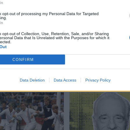
In
to opt-out of processing my Personal Data for Targeted
ing.
In
α ταινία
,
Ταινία της Εβδομάδας
,
Το Αγόρι του Θεού
o opt-out of Collection, Use, Retention, Sale, and/or Sharing
ersonal Data that Is Unrelated with the Purposes for which it
lected.
Out
CONFIRM
Δείτε επίσης
Data Deletion
Data Access
Privacy Policy