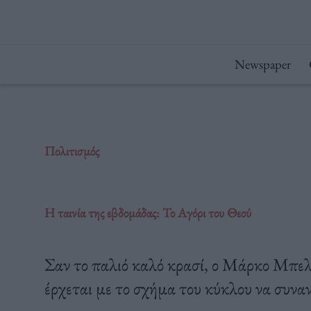
Μετάβαση
στο
περιεχόμενο
Newspaper
Πολιτισμός
Η ταινία της εβδομάδας: Το Αγόρι του Θεού
Σαν το παλιό καλό κρασί, ο Μάρκο Μπελό
έρχεται με το σχήμα του κύκλου να συναν