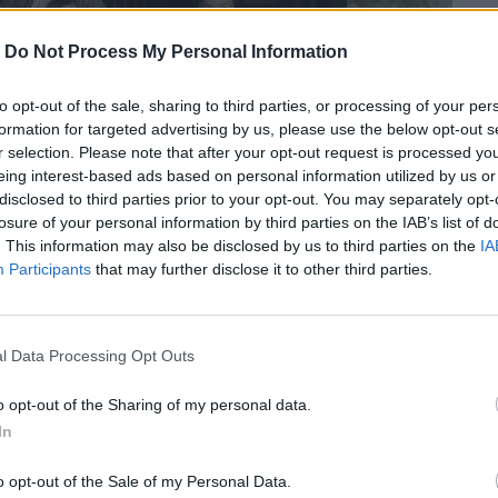
-
Do Not Process My Personal Information
to opt-out of the sale, sharing to third parties, or processing of your per
formation for targeted advertising by us, please use the below opt-out s
r selection. Please note that after your opt-out request is processed y
eing interest-based ads based on personal information utilized by us or
disclosed to third parties prior to your opt-out. You may separately opt-
losure of your personal information by third parties on the IAB’s list of
. This information may also be disclosed by us to third parties on the
IA
Participants
that may further disclose it to other third parties.
λόκιο δημιουργεί ένα ιστορικό
l Data Processing Opt Outs
 κύκλου να συναντήσει το χρονικό παρόν.
o opt-out of the Sharing of my personal data.
In
περισσότερα
→
o opt-out of the Sale of my Personal Data.