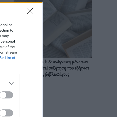
sonal or
ection to
ou may
 personal
out of the
 downstream
B’s List of
BookTok trends & ανάγνωση μόνο των
διαλόγων: Η viral συζήτηση που εξόργισε
τους βιβλιοφάγους