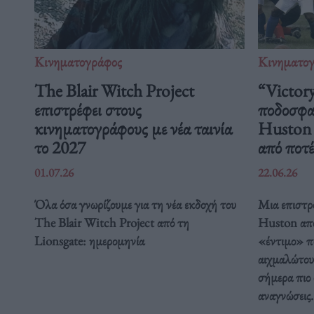
Κινηματογράφος
Κινηματο
The Blair Witch Project
“Victory
επιστρέφει στους
ποδοσφαι
κινηματογράφους με νέα ταινία
Huston μ
το 2027
από ποτέ
01.07.26
22.06.26
Όλα όσα γνωρίζουμε για τη νέα εκδοχή του
Μια επιστρ
The Blair Witch Project από τη
Huston απο
Lionsgate: ημερομηνία
«έντιμο» π
αιχμαλώτου
σήμερα πιο 
αναγνώσεις.