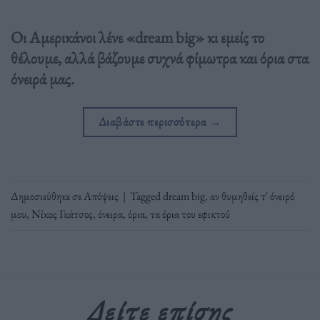
Οι Αμερικάνοι λένε «dream big» κι εμείς το
θέλουμε, αλλά βάζουμε συχνά φίμωτρα και όρια στα
όνειρά μας.
Διαβάστε περισσότερα
→
Δημοσιεύθηκε σε
Απόψεις
|
Tagged
dream big
,
αν θυμηθείς τ' όνειρό
μου
,
Νίκος Γκάτσος
,
όνειρα
,
όρια
,
τα όρια του εφικτού
Δείτε επίσης