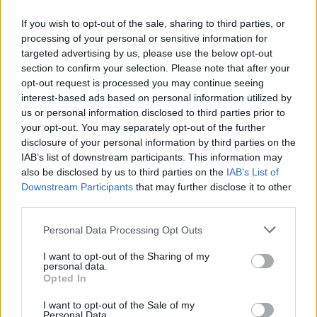
εκείνος που θα σου πει αν αξίζεις να είσαι εκεί. Spoiler: «δεν
If you wish to opt-out of the sale, sharing to third parties, or
αξίζεις».
processing of your personal or sensitive information for
targeted advertising by us, please use the below opt-out
section to confirm your selection. Please note that after your
opt-out request is processed you may continue seeing
interest-based ads based on personal information utilized by
us or personal information disclosed to third parties prior to
your opt-out. You may separately opt-out of the further
disclosure of your personal information by third parties on the
IAB’s list of downstream participants. This information may
also be disclosed by us to third parties on the
IAB’s List of
Downstream Participants
that may further disclose it to other
third parties.
Personal Data Processing Opt Outs
Απόψεις
I want to opt-out of the Sharing of my
Πολιτιστική στασιμότητα powered by AI:
personal data.
Tο μέλλον μοιάζει ήδη βαρετό
Opted In
I want to opt-out of the Sale of my
20.05.26
Personal Data.