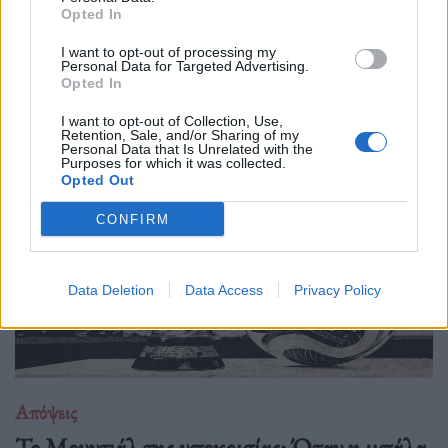
Opted In
Νέα έρευνα δείχνει πως όταν η τεχνητή νοημοσύνη τρέφεται
I want to opt-out of processing my
με δικό της περιεχόμενο, καταλήγει να παράγει όλο και πιο
Personal Data for Targeted Advertising.
άψυχο, προβλέψιμο και μέτριο υλικό. Με λίγα λόγια, το
Opted In
internet μετατρέπεται σιγά σιγά
I want to opt-out of Collection, Use,
Retention, Sale, and/or Sharing of my
Personal Data that Is Unrelated with the
Purposes for which it was collected.
Opted Out
CONFIRM
Data Deletion
Data Access
Privacy Policy
Απόψεις
Το Μουντιάλ της υποκρισίας: Όταν η μπάλα