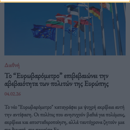
Διεθνή
Το “Ευρωβαρόμετρο” επιβεβαιώνει την
αβεβαιότητα των πολιτών της Ευρώπης
04.02.26
Το νέο "Ευρωβαρόμετρο" καταγράφει με ψυχρή ακρίβεια αυτή
την αντίφαση. Oι πολίτες που ανησυχούν βαθιά για πολέμους,
ακρίβεια και αποσταθεροποίηση, αλλά ταυτόχρονα ζητούν μια
πιο δυνατή, πιο παρούσα Ευ