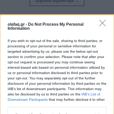
Διαβάστε περισσότερα
→
olafaq.gr -
Do Not Process My Personal
Δημοσιεύθηκε σε
Διεθνή
|
Tagged
Γαστρονομία
,
Ελβετία
,
Προϊόντα
,
Information
Σπηλιές
,
Φυσικά Ψυγεία
If you wish to opt-out of the sale, sharing to third parties, or
processing of your personal or sensitive information for
targeted advertising by us, please use the below opt-out
section to confirm your selection. Please note that after your
opt-out request is processed you may continue seeing
Δείτε επίσης
interest-based ads based on personal information utilized by
us or personal information disclosed to third parties prior to
your opt-out. You may separately opt-out of the further
disclosure of your personal information by third parties on the
IAB’s list of downstream participants. This information may
also be disclosed by us to third parties on the
IAB’s List of
Downstream Participants
that may further disclose it to other
third parties.