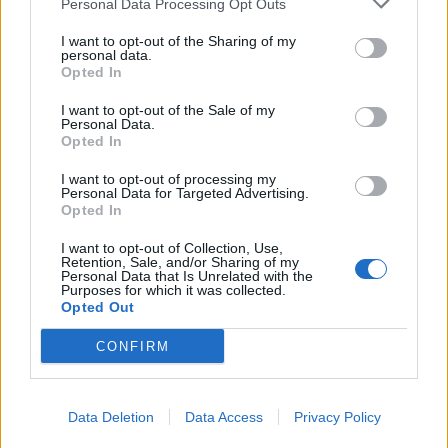
Personal Data Processing Opt Outs
I want to opt-out of the Sharing of my
personal data.
Opted In
I want to opt-out of the Sale of my
Διεθνή
Personal Data.
Opted In
Ο Πάπας Λέων ΙΔ’ και η εγκύκλιος για την
Τεχνητή Νοημοσύνη, τη δημοκρατία και τη
I want to opt-out of processing my
Personal Data for Targeted Advertising.
συγκέντρωση ισχύος
Opted In
02.06.26
I want to opt-out of Collection, Use,
Retention, Sale, and/or Sharing of my
Personal Data that Is Unrelated with the
Purposes for which it was collected.
Στην πρώτη του εγκύκλιο "Magnifica Humanitas", ο Πάπας
Opted Out
Λέων ΙΔ’ χρησιμοποιεί την ΤΝ ως αφετηρία για να
καταγγείλει την ανισότητα, τον πόλεμο, τη διάβρωση της
CONFIRM
δημοκρατίας και τη συγκέντρωση εξουσίας σε
Data Deletion
Data Access
Privacy Policy