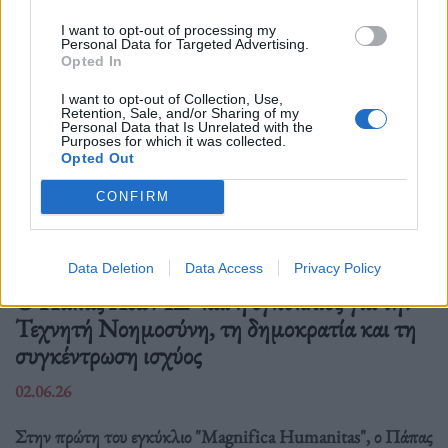
I want to opt-out of processing my
Personal Data for Targeted Advertising.
Opted In
I want to opt-out of Collection, Use,
Retention, Sale, and/or Sharing of my
Personal Data that Is Unrelated with the
Purposes for which it was collected.
Opted Out
CONFIRM
Διεθνή
Data Deletion
Data Access
Privacy Policy
Ο Πάπας Λέων ΙΔ’ και η εγκύκλιος για την
Τεχνητή Νοημοσύνη, τη δημοκρατία και τη
συγκέντρωση ισχύος
02.06.26
Στην πρώτη του εγκύκλιο "Magnifica Humanitas", ο Πάπας