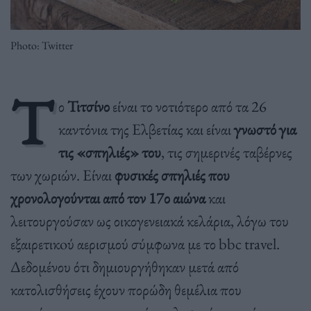
Photo: Twitter
Τ
ο
Τιτσίνο
είναι το νοτιότερο από τα 26
καντόνια της Ελβετίας και είναι
γνωστό για
τις «σπηλιές» του
, τις σημερινές ταβέρνες
των χωριών. Είναι
φυσικές σπηλιές που
χρονολογούνται από τον 17ο αιώνα
και
λειτουργούσαν ως οικογενειακά κελάρια, λόγω του
εξαιρετικoύ αερισμού σύμφωνα με το bbc travel.
Δεδομένου ότι δημιουργήθηκαν μετά από
κατολισθήσεις έχουν πορώδη θεμέλια που