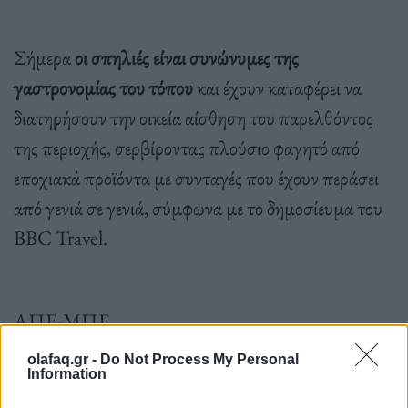
Σήμερα
οι σπηλιές είναι συνώνυμες της
γαστρονομίας του τόπου
και έχουν καταφέρει να
διατηρήσουν την οικεία αίσθηση του παρελθόντος
της περιοχής, σερβίροντας πλούσιο φαγητό από
εποχιακά προϊόντα με συνταγές που έχουν περάσει
από γενιά σε γενιά, σύμφωνα με το δημοσίευμα του
ΒΒC Travel.
ΑΠΕ-ΜΠΕ
olafaq.gr -
Do Not Process My Personal
Information