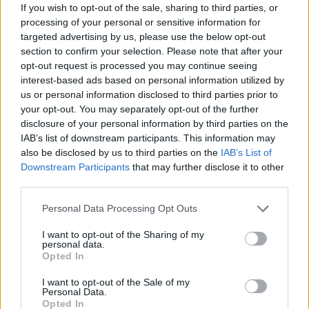
If you wish to opt-out of the sale, sharing to third parties, or
Ακολουθήστε το OLAFAQ
processing of your personal or sensitive information for
στο Google News
targeted advertising by us, please use the below opt-out
section to confirm your selection. Please note that after your
opt-out request is processed you may continue seeing
interest-based ads based on personal information utilized by
us or personal information disclosed to third parties prior to
your opt-out. You may separately opt-out of the further
disclosure of your personal information by third parties on the
Newsroom
IAB’s list of downstream participants. This information may
also be disclosed by us to third parties on the
IAB’s List of
Downstream Participants
that may further disclose it to other
third parties.
Ετικέτες :
Γαστρονομία
,
Ελβετία
,
Προϊόντα
,
Σπηλιές
,
Φυσικά Ψυγεία
.
Personal Data Processing Opt Outs
I want to opt-out of the Sharing of my
personal data.
Opted In
Δείτε επίσης
I want to opt-out of the Sale of my
Personal Data.
Opted In