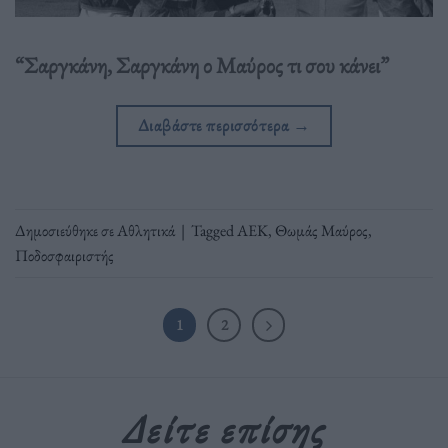
“Σαργκάνη, Σαργκάνη ο Μαύρος τι σου κάνει”
Διαβάστε περισσότερα
→
Δημοσιεύθηκε σε
Αθλητικά
|
Tagged
ΑΕΚ
,
Θωμάς Μαύρος
,
Ποδοσφαιριστής
1
2
Δείτε επίσης