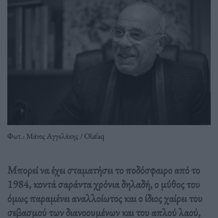
Φωτ.: Μάνος Αγγελάκης / Olafaq
Μπορεί να έχει σταµατήσει το ποδόσφαιρο από το
1984, κοντά σαράντα χρόνια δηλαδή, ο µύθος του
όµως παραµένει αναλλοίωτος και ο ίδιος χαίρει του
σεβασµού των διανοουµένων και του απλού λαού,