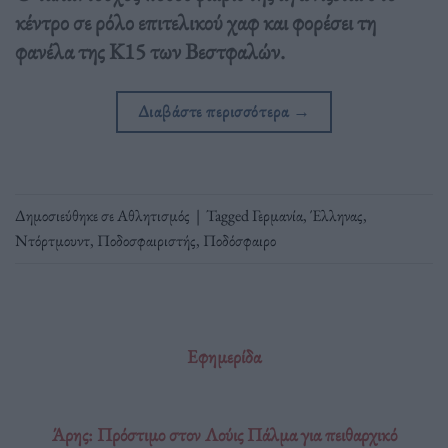
κέντρο σε ρόλο επιτελικού χαφ και φορέσει τη
φανέλα της Κ15 των Βεστφαλών.
Διαβάστε περισσότερα
→
Δημοσιεύθηκε σε
Αθλητισμός
|
Tagged
Γερμανία
,
Έλληνας
,
Ντόρτμουντ
,
Ποδοσφαιριστής
,
Ποδόσφαιρο
Εφημερίδα
Άρης: Πρόστιμο στον Λούις Πάλμα για πειθαρχικό