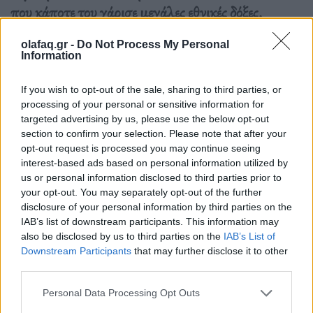
που κάποτε του χάρισε µεγάλες εθνικές δόξες.
olafaq.gr -
Do Not Process My Personal
Διαβάστε περισσότερα
→
Information
If you wish to opt-out of the sale, sharing to third parties, or
processing of your personal or sensitive information for
targeted advertising by us, please use the below opt-out
Δημοσιεύθηκε σε
Συνεντεύξεις
|
Tagged
Γιώργος Κούδας
,
section to confirm your selection. Please note that after your
Θεσσαλονίκη
,
ΠΑΟΚ
,
Ποδοσφαιριστής
,
Ποδόσφαιρο
opt-out request is processed you may continue seeing
interest-based ads based on personal information utilized by
us or personal information disclosed to third parties prior to
your opt-out. You may separately opt-out of the further
disclosure of your personal information by third parties on the
IAB’s list of downstream participants. This information may
Εφημερίδα
also be disclosed by us to third parties on the
IAB’s List of
Downstream Participants
that may further disclose it to other
third parties.
Ποδοσφαιριστής της Super League συνελήφθη για ασέλγεια
Personal Data Processing Opt Outs
σε βάρος 18χρονης