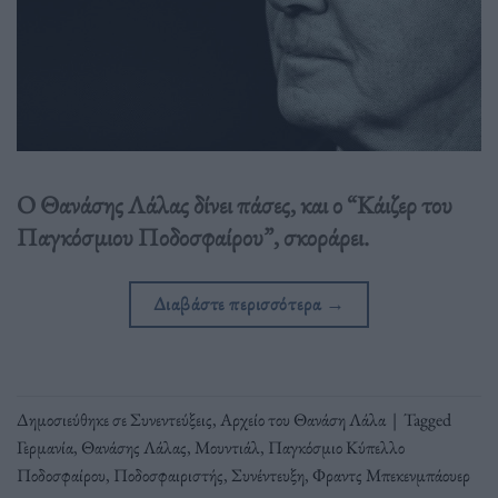
Ο Θανάσης Λάλας δίνει πάσες, και ο “Κάιζερ του
Παγκόσμιου Ποδοσφαίρου”, σκοράρει.
Διαβάστε περισσότερα
→
Δημοσιεύθηκε σε
Συνεντεύξεις
,
Αρχείο του Θανάση Λάλα
|
Tagged
Γερμανία
,
Θανάσης Λάλας
,
Μουντιάλ
,
Παγκόσμιο Κύπελλο
Ποδοσφαίρου
,
Ποδοσφαιριστής
,
Συνέντευξη
,
Φραντς Μπεκενμπάουερ