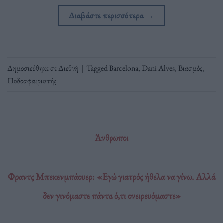
Διαβάστε περισσότερα
→
Δημοσιεύθηκε σε
Διεθνή
|
Tagged
Barcelona
,
Dani Alves
,
Βιασμός
,
Ποδοσφαιριστής
Άνθρωποι
Φραντς Μπεκενμπάουερ: «Εγώ γιατρός ήθελα να γίνω. Αλλά
δεν γινόμαστε πάντα ό,τι ονειρευόμαστε»