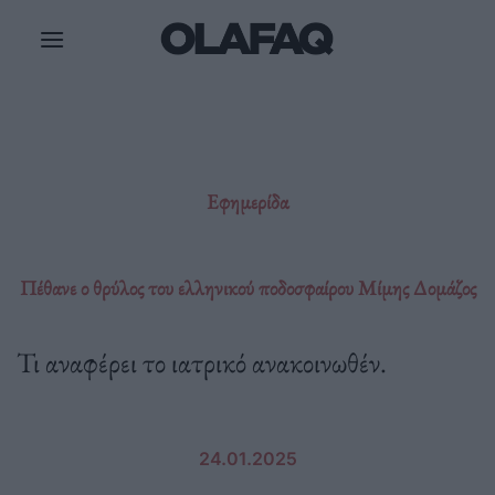
Μετάβαση
στο
περιεχόμενο
Εφημερίδα
Πέθανε ο θρύλος του ελληνικού ποδοσφαίρου Μίμης Δομάζος
Τι αναφέρει το ιατρικό ανακοινωθέν.
24.01.2025