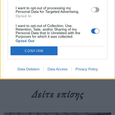
κέντρο σε ρόλο επιτελικού χαφ και φορέσει τη
I want to opt-out of processing my
φανέλα της Κ15 των Βεστφαλών.
Personal Data for Targeted Advertising.
Opted In
Διαβάστε περισσότερα
→
I want to opt-out of Collection, Use,
Retention, Sale, and/or Sharing of my
Personal Data that Is Unrelated with the
Purposes for which it was collected.
Opted Out
CONFIRM
Δημοσιεύθηκε σε
Αθλητισμός
|
Tagged
Γερμανία
,
Έλληνας
,
Ντόρτμουντ
,
Ποδοσφαιριστής
,
Ποδόσφαιρο
Data Deletion
Data Access
Privacy Policy
Δείτε επίσης