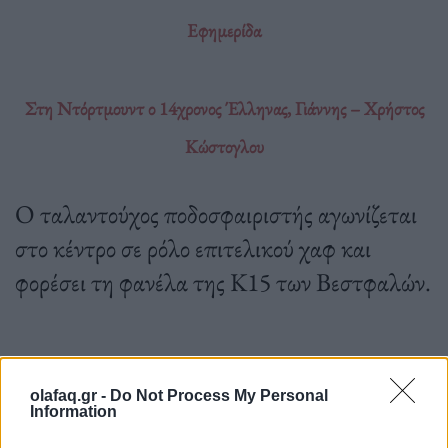
Εφημερίδα
Στη Ντόρτμουντ ο 14χρονος Έλληνας, Γιάννης – Χρήστος
Κώστογλου
Ο ταλαντούχος ποδοσφαιριστής αγωνίζεται
στο κέντρο σε ρόλο επιτελικού χαφ και
φορέσει τη φανέλα της Κ15 των Βεστφαλών.
16.03.2023
olafaq.gr -
Do Not Process My Personal
Information