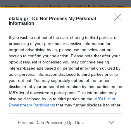
Δημοσιεύθηκε σε
Πόλη
|
Tagged
Jarvis Cocker
,
Pulp
,
Release Athens
2024
,
Ride
,
The Smile
,
Thom Yorke
,
Tramhaus
,
Πλατεία Νερού
olafaq.gr -
Do Not Process My Personal
Information
If you wish to opt-out of the sale, sharing to third parties, or
processing of your personal or sensitive information for
Τρόπος Ζωής
targeted advertising by us, please use the below opt-out
section to confirm your selection. Please note that after your
opt-out request is processed you may continue seeing
interest-based ads based on personal information utilized by
Φωτογραφίες από το απόλυτο dance party της 3ης ημέρας του
us or personal information disclosed to third parties prior to
Release Athens 2024
your opt-out. You may separately opt-out of the further
disclosure of your personal information by third parties on the
IAB’s list of downstream participants. This information may
Το Release Athens 2024 συνεχίζεται
also be disclosed by us to third parties on the
IAB’s List of
Downstream Participants
that may further disclose it to other
την Πέμπτη 20 Ιουνίου, με τις
third parties.
πολυαναμενόμενες εμφανίσεις των Pulp,
Personal Data Processing Opt Outs
The Smile, Ride και Tramhaus.