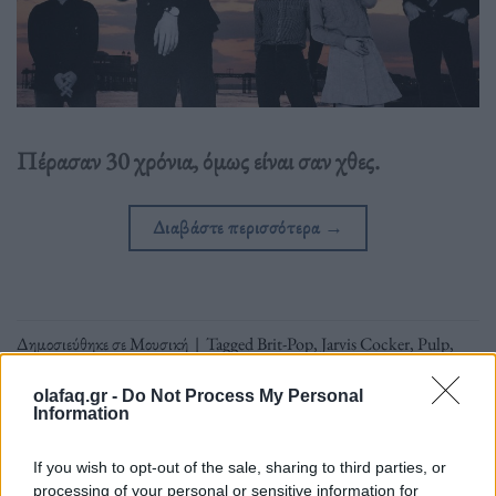
Πέρασαν 30 χρόνια, όμως είναι σαν χθες.
Διαβάστε περισσότερα
→
Δημοσιεύθηκε σε
Μουσική
|
Tagged
Brit-Pop
,
Jarvis Cocker
,
Pulp
,
Release Athens 2024
olafaq.gr -
Do Not Process My Personal
Information
If you wish to opt-out of the sale, sharing to third parties, or
processing of your personal or sensitive information for