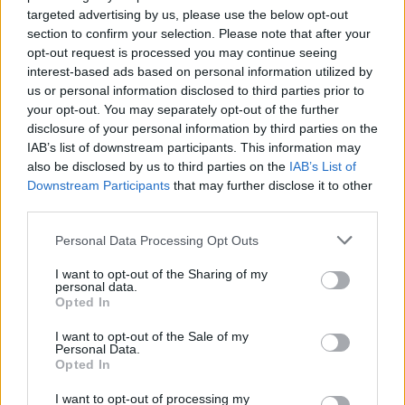
Πολιτισμός
targeted advertising by us, please use the below opt-out
section to confirm your selection. Please note that after your
opt-out request is processed you may continue seeing
Οι Pulp επανενώνονται μετά από 11 χρόνια, κι έχουμε έναν
interest-based ads based on personal information utilized by
us or personal information disclosed to third parties prior to
λόγο να μετράμε αντίστροφα για το 2023
your opt-out. You may separately opt-out of the further
disclosure of your personal information by third parties on the
IAB’s list of downstream participants. This information may
Ο Jarvis Cocker ανασχηματίζει το
also be disclosed by us to third parties on the
IAB’s List of
Downstream Participants
that may further disclose it to other
αγαπημένο συγκρότημα από το Sheffield για
third parties.
10 συναυλίες στο Ηνωμένο Βασίλειο και την
Personal Data Processing Opt Outs
Ιρλανδία.
I want to opt-out of the Sharing of my
personal data.
Opted In
I want to opt-out of the Sale of my
29.10.2022
Personal Data.
Opted In
I want to opt-out of processing my