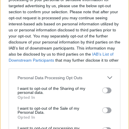
Events
targeted advertising by us, please use the below opt-out
section to confirm your selection. Please note that after your
opt-out request is processed you may continue seeing
interest-based ads based on personal information utilized by
Το “Offspring” είναι ένα χορογραφικό έργο – τελετουργία για
us or personal information disclosed to third parties prior to
your opt-out. You may separately opt-out of the further
τη βία της ενηλικίωσης
disclosure of your personal information by third parties on the
IAB’s list of downstream participants. This information may
also be disclosed by us to third parties on the
IAB’s List of
Η ομάδα χορού Prolet OCD και η
Downstream Participants
that may further disclose it to other
third parties.
χορογράφος Μαργαρίτα Τρίκκα, μετά το
sold out της πρεμιέρας τους στο 3ο Moving
Personal Data Processing Opt Outs
Colours Youth Festival επιστρέφουν στο
I want to opt-out of the Sharing of my
personal data.
θέατρο Ροές για δύο μόνο παραστάσεις!
Opted In
I want to opt-out of the Sale of my
Personal Data.
Opted In
18.01.2024
I want to opt-out of processing my