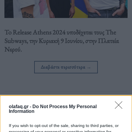
To Release Athens 2024 υποδέχεται τους The
Subways, την Κυριακή 9 Ιουνίου, στην Πλατεία
Νερού.
Διαβάστε περισσότερα
→
Δημοσιεύθηκε σε
Events
|
Tagged
John Peel
,
Offspring
,
rock n' roll
,
The Subways
,
Young For Eternity
olafaq.gr -
Do Not Process My Personal
Information
If you wish to opt-out of the sale, sharing to third parties, or
processing of your personal or sensitive information for