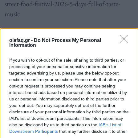
street-food-festival-2026-5-days-full-of-taste-
music
➪
Ακολουθήστε το OLAFAQ
στο
Facebook
,
Bluesky
και
Instagram
.
olafaq.gr -
Do Not Process My Personal
Information
If you wish to opt-out of the sale, sharing to third parties, or
processing of your personal or sensitive information for
targeted advertising by us, please use the below opt-out
section to confirm your selection. Please note that after your
opt-out request is processed you may continue seeing
interest-based ads based on personal information utilized by
us or personal information disclosed to third parties prior to
your opt-out. You may separately opt-out of the further
disclosure of your personal information by third parties on the
Ακολουθήστε το OLAFAQ
IAB’s list of downstream participants. This information may
στο Google News
also be disclosed by us to third parties on the
IAB’s List of
Downstream Participants
that may further disclose it to other
third parties.