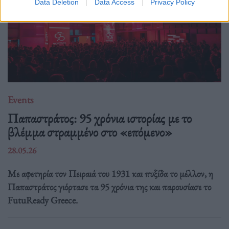
Data Deletion
Data Access
Privacy Policy
Events
Παπαστράτος: 95 χρόνια ιστορίας με το
βλέμμα στραμμένο στο «επόμενο»
28.05.26
Με αφετηρία τον Πειραιά του 1931 και πυξίδα το μέλλον, η
Παπαστράτος γιόρτασε τα 95 χρόνια της και παρουσίασε το
FutuReady Greece.