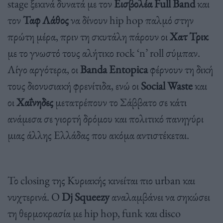
stage ξεκινά δυνατά με τον
Εισβολέα Full Band
και
τον
Ταφ Λάθος
να δίνουν hip hop παλμό στην
πρώτη μέρα, πριν τη σκυτάλη πάρουν οι
Χατ Τρικ
με το γνωστό τους αλήτικο rock ‘n’ roll σύμπαν.
Λίγο αργότερα, οι
Banda Entopica
φέρνουν τη δική
τους διονυσιακή φρενίτιδα, ενώ οι
Social Waste
και
οι
Χαΐνηδες
μετατρέπουν το Σάββατο σε κάτι
ανάμεσα σε γιορτή δρόμου και πολιτικό πανηγύρι
μιας άλλης Ελλάδας που ακόμα αντιστέκεται.
Το closing της Κυριακής κινείται πιο urban και
νυχτερινά. Ο
Dj Squeezy
αναλαμβάνει να σηκώσει
τη θερμοκρασία με hip hop, funk και disco