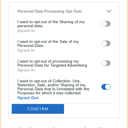
Personal Data Processing Opt Outs
I want to opt-out of the Sharing of my
personal data.
The FAQ Team
Opted In
I want to opt-out of the Sale of my
Personal Data.
Ετικέτες :
Events
,
fbphotopost
,
Thessaloniki Street Food Festival
Opted In
2026
,
ΔΕΘ HELEXPO
,
Εισβολέας
.
I want to opt-out of processing my
Personal Data for Targeted Advertising.
Opted In
I want to opt-out of Collection, Use,
Retention, Sale, and/or Sharing of my
Personal Data that Is Unrelated with the
Δείτε επίσης
Purposes for which it was collected.
Opted Out
CONFIRM