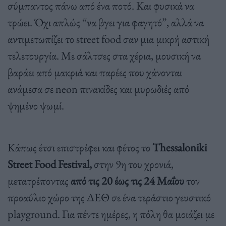
σύμπαντος πάνω από ένα ποτό. Και φυσικά να
τρώει. Όχι απλώς “να βγει για φαγητό”, αλλά να
αντιμετωπίζει το street food σαν μια μικρή αστική
τελετουργία. Με σάλτσες στα χέρια, μουσική να
βαράει από μακριά και παρέες που χάνονται
ανάμεσα σε neon πινακίδες και μυρωδιές από
ψημένο ψωμί.
Κάπως έτσι επιστρέφει και φέτος το
Thessaloniki
Street Food Festival,
στην 9η του χρονιά,
μετατρέποντας
από τις 20 έως τις 24 Μαΐου
τον
προαύλιο χώρο της ΔΕΘ σε ένα τεράστιο γευστικό
playground. Για πέντε ημέρες, η πόλη θα μοιάζει με