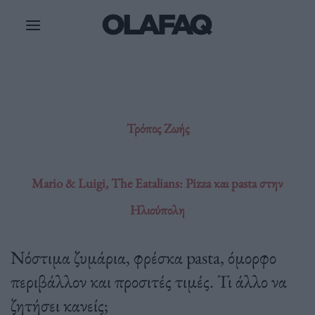
Μετάβαση
στο
περιεχόμενο
Τρόπος Ζωής
Mario & Luigi, The Eatalians: Pizza και pasta στην
Ηλιούπολη
Νόστιμα ζυμάρια, φρέσκα pasta, όμορφο
περιβάλλον και προσιτές τιμές. Τι άλλο να
ζητήσει κανείς;