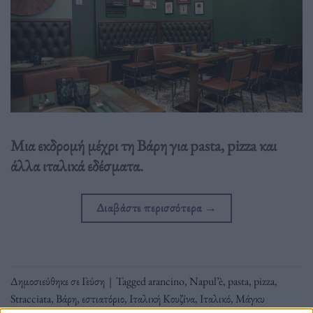
Μια εκδρομή μέχρι τη Βάρη για pasta, pizza και
άλλα ιταλικά εδέσματα.
Διαβάστε περισσότερα
→
Δημοσιεύθηκε σε
Γεύση
|
Tagged
arancino
,
Napul’è
,
pasta
,
pizza
,
Stracciata
,
Βάρη
,
εστιατόριο
,
Ιταλική Κουζίνα
,
Ιταλικό
,
Μάγκυ