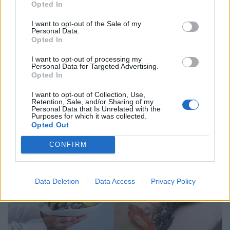
Opted In
Φιστίκι Αιγίνης ή Pistachio: Πώς μια
I want to opt-out of the Sale of my
σοκολάτα στο Ντουμπάι άλλαξε το παιχνίδι
Personal Data.
Opted In
04.10.25
I want to opt-out of processing my
Personal Data for Targeted Advertising.
Κάποτε ήταν ένα σνακ πρώτης κατηγορίας, και μετά έσπασε
Opted In
το κέλυφος. Πώς ένα viral γλυκό ανέδειξε το φιστίκι σε
I want to opt-out of Collection, Use,
σύμβολο γαστρονομικής πολυτέλειας και άλλαξε τις συνήθειες
Retention, Sale, and/or Sharing of my
Personal Data that Is Unrelated with the
γεύσης διεθνώς.
Purposes for which it was collected.
Opted Out
CONFIRM
Data Deletion
Data Access
Privacy Policy