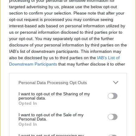
processing of your personal or sensitive information for
targeted advertising by us, please use the below opt-out
section to confirm your selection. Please note that after your
opt-out request is processed you may continue seeing
interest-based ads based on personal information utilized by
us or personal information disclosed to third parties prior to
your opt-out. You may separately opt-out of the further
disclosure of your personal information by third parties on the
IAB’s list of downstream participants. This information may
also be disclosed by us to third parties on the
IAB’s List of
Downstream Participants
that may further disclose it to other
third parties.
Personal Data Processing Opt Outs
Γεύση
I want to opt-out of the Sharing of my
Λινού Σουμπάσης και Σία: Η απλότητα σαν
personal data.
Opted In
καινοτομία
I want to opt-out of the Sale of my
02.08.25
Personal Data.
Opted In
Στη γειτονιά του Ψυρρή, στην οδό Μελανθίου, ανάμεσα στα
I want to opt-out of processing my