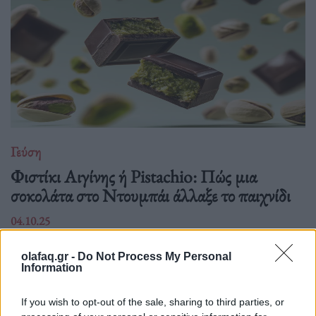
Γεύση
Φιστίκι Αιγίνης ή Pistachio: Πώς μια
σοκολάτα στο Ντουμπάι άλλαξε το παιχνίδι
04.10.25
Κάποτε ήταν ένα σνακ πρώτης κατηγορίας, και μετά έσπασε
olafaq.gr -
Do Not Process My Personal
Information
το κέλυφος. Πώς ένα viral γλυκό ανέδειξε το φιστίκι σε
σύμβολο γαστρονομικής πολυτέλειας και άλλαξε τις συνήθειες
If you wish to opt-out of the sale, sharing to third parties, or
γεύσης διεθνώς.