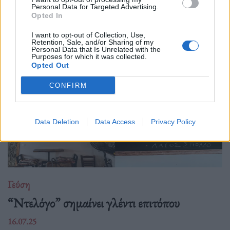
café - bars που απλώνονται σε σειρά, το εστιατόριο με το
Personal Data for Targeted Advertising.
Opted In
περίεργο όνομα "Λινού Σουμπάσης και Σία" ξεχωρίζει για τον
σπάνιο συνδυασμό ιδιορρυθμία
I want to opt-out of Collection, Use,
Retention, Sale, and/or Sharing of my
Personal Data that Is Unrelated with the
Purposes for which it was collected.
Opted Out
CONFIRM
Data Deletion
Data Access
Privacy Policy
Γεύση
“Ντελόγο” σημαίνει γλέντι επιτόπου
16.07.25