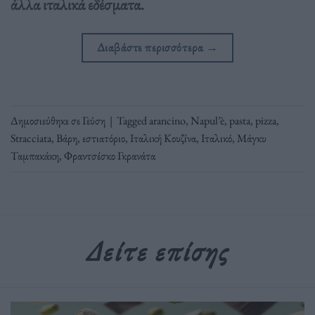
άλλα ιταλικά εδέσματα.
Διαβάστε περισσότερα
→
Δημοσιεύθηκε σε
Γεύση
|
Tagged
arancino
,
Napul’è
,
pasta
,
pizza
,
Stracciata
,
Βάρη
,
εστιατόριο
,
Ιταλική Κουζίνα
,
Ιταλικό
,
Μάγκυ
Ταμπακάκη
,
Φραντσέσκο Γκρανάτα
Δείτε επίσης