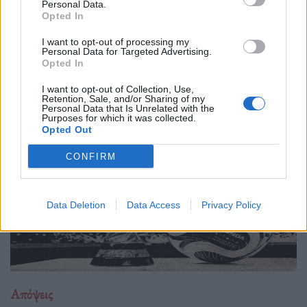
20.05.26
Personal Data.
Opted In
Νέα έρευνα δείχνει πως όταν η τεχνητή νοημοσύνη τρέφεται
I want to opt-out of processing my
με δικό της περιεχόμενο, καταλήγει να παράγει όλο και πιο
Personal Data for Targeted Advertising.
Opted In
άψυχο, προβλέψιμο και μέτριο υλικό. Με λίγα λόγια, το
internet μετατρέπεται σιγά σιγά
I want to opt-out of Collection, Use,
Retention, Sale, and/or Sharing of my
Personal Data that Is Unrelated with the
Purposes for which it was collected.
Opted Out
CONFIRM
Data Deletion
Data Access
Privacy Policy
Απόψεις