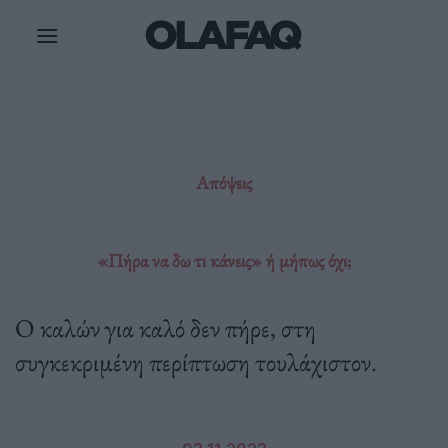
Μετάβαση
στο
περιεχόμενο
Απόψεις
«Πήρα να δω τι κάνεις» ή μήπως όχι;
Ο καλών για καλό δεν πήρε, στη
συγκεκριμένη περίπτωση τουλάχιστον.