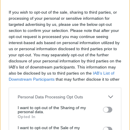
Κάθε καλοκαίρι δεν έρχονται μόνο οι συναυλίες. Έρχεται κι
εκείνος που θα σου πει αν αξίζεις να είσαι εκεί. Spoiler: «δεν
If you wish to opt-out of the sale, sharing to third parties, or
αξίζεις».
processing of your personal or sensitive information for
targeted advertising by us, please use the below opt-out
section to confirm your selection. Please note that after your
opt-out request is processed you may continue seeing
interest-based ads based on personal information utilized by
us or personal information disclosed to third parties prior to
your opt-out. You may separately opt-out of the further
disclosure of your personal information by third parties on the
IAB’s list of downstream participants. This information may
also be disclosed by us to third parties on the
IAB’s List of
Downstream Participants
that may further disclose it to other
third parties.
Personal Data Processing Opt Outs
Απόψεις
I want to opt-out of the Sharing of my
Πολιτιστική στασιμότητα powered by AI:
personal data.
Opted In
Tο μέλλον μοιάζει ήδη βαρετό
I want to opt-out of the Sale of my