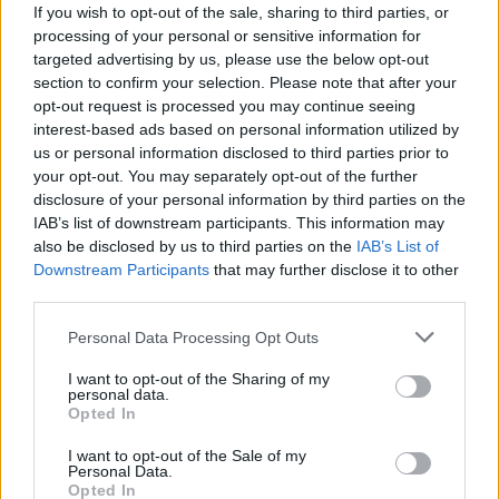
If you wish to opt-out of the sale, sharing to third parties, or
την προσωπική ανάπτυξη και την επίτευξη κάθε σημαντικού
processing of your personal or sensitive information for
στόχου.
targeted advertising by us, please use the below opt-out
section to confirm your selection. Please note that after your
opt-out request is processed you may continue seeing
interest-based ads based on personal information utilized by
us or personal information disclosed to third parties prior to
your opt-out. You may separately opt-out of the further
disclosure of your personal information by third parties on the
IAB’s list of downstream participants. This information may
also be disclosed by us to third parties on the
IAB’s List of
Downstream Participants
that may further disclose it to other
third parties.
Personal Data Processing Opt Outs
I want to opt-out of the Sharing of my
Τρόπος Ζωής
personal data.
Opted In
Η πιο σπάνια ανθρώπινη τέχνη σήμερα είναι
να ακούς
I want to opt-out of the Sale of my
Personal Data.
Opted In
27.07.26