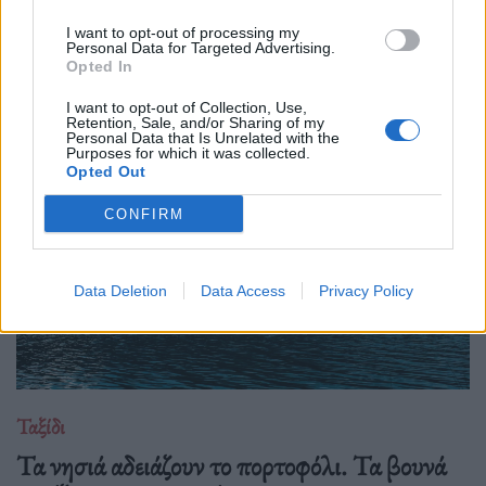
I want to opt-out of processing my
Η αποξένωση της σύγχρονης ζωής δεν γεννιέται μόνο από τη
Personal Data for Targeted Advertising.
Opted In
μοναξιά, αλλά και από την απουσία ανθρώπων που μπορούν
πραγματικά να ακούσουν χωρίς να κρίνουν.
I want to opt-out of Collection, Use,
Retention, Sale, and/or Sharing of my
Personal Data that Is Unrelated with the
Purposes for which it was collected.
Opted Out
CONFIRM
Data Deletion
Data Access
Privacy Policy
Ταξίδι
Τα νησιά αδειάζουν το πορτοφόλι. Τα βουνά